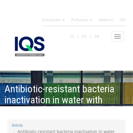
Pasar
al
Estudiantes
Profesores
Webmail
IQS
contenido
principal
ES
CA
EN
Toggle
navigat
Antibiotic-resistant bacteria
inactivation in water with
UVLEDs
Inicio
Antibiotic-resistant bacteria inactivation in water