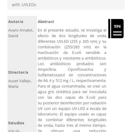
with UVLEDs
Autor/a
Abstract
Avaro Arnalot,
En el presente estudio, se investiga el
David
efecto de dos longitudes de onda
diferentes UVLED (255 y 265 nm) y su
combinación (255/265 nm) en la
inactivación de E.coli sensible a
antibióticos y resistente a antibióticos.
Los antibióticos probados son
Ampicilina, Ciprofloxacina y
Director/a
Sulfametoxazol en concentraciones
de 64, 4 y 512 mg / L, respectivamente.
Auset Vallejo,
Para el agua contaminada, se creó un
María
agua gris sintética para ser inoculada
con las dos cepas de E.coli para
su posterior desinfección por radiación
UV con un equipo UV-LED a escala de
laboratorio. El equipo usado es capaz
de combinar diferentes longitudes
Estudios
de onda, hasta tres al mismo tiempo.
Se obtuvo una reducción
IQS SE -