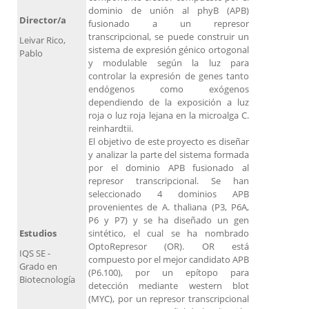
dominio de unión al phyB (APB)
Director/a
fusionado a un represor
transcripcional, se puede construir un
Leivar Rico,
sistema de expresión génico ortogonal
Pablo
y modulable según la luz para
controlar la expresión de genes tanto
endógenos como exógenos
dependiendo de la exposición a luz
roja o luz roja lejana en la microalga C.
reinhardtii.
El objetivo de este proyecto es diseñar
y analizar la parte del sistema formada
por el dominio APB fusionado al
represor transcripcional. Se han
seleccionado 4 dominios APB
provenientes de A. thaliana (P3, P6A,
P6 y P7) y se ha diseñado un gen
Estudios
sintético, el cual se ha nombrado
OptoRepresor (OR). OR está
IQS SE -
compuesto por el mejor candidato APB
Grado en
(P6.100), por un epítopo para
Biotecnología
detección mediante western blot
(MYC), por un represor transcripcional