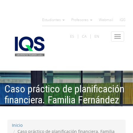
Pasar
al
Estudiantes
Profesores
Webmail
IQS
contenido
principal
ES
CA
EN
Toggle
navigat
Caso práctico de planificación
financiera. Familia Fernández
Torres
Inicio
Caso práctico de planificación financiera. Familia