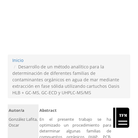
extracción en fase sólida
utilizando cartuchos Oasis
HLB + GC-MS, GC-ECD y
UHPLC-MS/MS
Inicio
Desarrollo de un método analítico para la
determinación de diferentes familias de
contaminantes orgánicos en agua de mar mediante
extracción en fase sólida utilizando cartuchos Oasis
HLB + GC-MS, GC-ECD y UHPLC-MS/MS
Autor/a
Abstract
González Lafita,
En el presente trabajo se ha
Oscar
optimizado un procedimiento para
determinar algunas familias de
compuestos orgánicos (HAP, PCB,