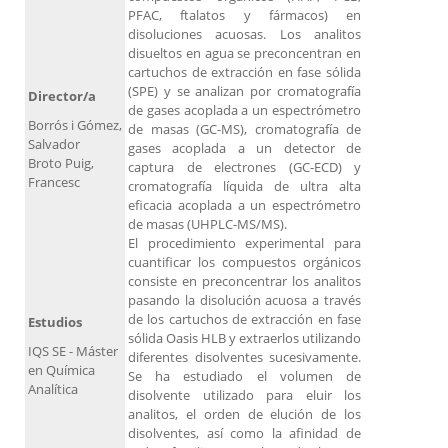
PFAC, ftalatos y fármacos) en
disoluciones acuosas. Los analitos
disueltos en agua se preconcentran en
cartuchos de extracción en fase sólida
(SPE) y se analizan por cromatografía
Director/a
de gases acoplada a un espectrómetro
Borrós i Gómez,
de masas (GC-MS), cromatografía de
Salvador
gases acoplada a un detector de
Broto Puig,
captura de electrones (GC-ECD) y
Francesc
cromatografía líquida de ultra alta
eficacia acoplada a un espectrómetro
de masas (UHPLC-MS/MS).
El procedimiento experimental para
cuantificar los compuestos orgánicos
consiste en preconcentrar los analitos
pasando la disolución acuosa a través
de los cartuchos de extracción en fase
Estudios
sólida Oasis HLB y extraerlos utilizando
IQS SE - Máster
diferentes disolventes sucesivamente.
en Química
Se ha estudiado el volumen de
Analítica
disolvente utilizado para eluir los
analitos, el orden de elución de los
disolventes, así como la afinidad de