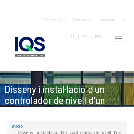
Pasar
al
Estudiantes
Profesores
Webmail
IQS
contenido
principal
ES
CA
EN
Toggle
navigat
Disseny i instal·lació d'un
controlador de nivell d'un
dipòsit mitjançant un PLC
Inicio
Disseny i instal·lació d'un controlador de nivell d'un