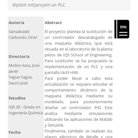
dipòsit mitjançant un PLC
Autor/a
Abstract
Sansalvadó
El proyecto plantea la sustitución de
Carbonés, Oriol
un controlador descatalogado de
una maqueta didáctica, que está
situada en el laboratorio de la planta
piloto de IQS School of Engineering.
Director/a
Para sustituirlo se ha propuesto la
Molins Vara, José
implementación de un PLC y una
Javier
pantalla táctil HMI.
Yagüe Yagüe,
Para poder llevar a cabo esta
Sauro José
actualización se requiere estudiar el
comportamiento dinámico de la
maqueta didáctica mediante su
Estudios
modelado, para posteriormente
IQS SE - Grado en
diseñar un controlador PID. Este
Ingeniería Química
analiza mediante simulaciones
utilizando las aplicaciones de Matlab
y Simulink.
Finalmente, también se realizan los
Fecha
planos eléctricos de detalle y una