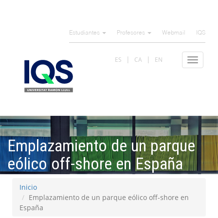
Pasar
al
Estudiantes
Profesores
Webmail
IQS
contenido
principal
ES
CA
EN
Toggle
navigat
Emplazamiento de un parque
eólico off-shore en España
Inicio
Emplazamiento de un parque eólico off-shore en
España