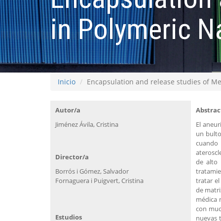
in Polymeric N
Inicio
Encapsulation and release studies of Me
Autor/a
Abstrac
Jiménez Ávila, Cristina
El aneur
un bulto
cuando 
ateroscl
Director/a
de alto
Borrós i Gómez, Salvador
tratamie
Fornaguera i Puigvert, Cristina
tratar e
de matri
médica n
con much
Estudios
nuevas t