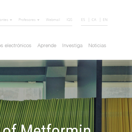
ES
CA
EN
iantes
Profesores
Webmail
IQS
s electrónicos
Aprende
Investiga
Noticias
 of Metformin