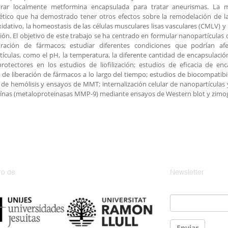
trar localmente metformina encapsulada para tratar aneurismas. La
ético que ha demostrado tener otros efectos sobre la remodelación de l
xidativo, la homeostasis de las células musculares lisas vasculares (CMLV) y 
ión. El objetivo de este trabajo se ha centrado en formular nanopartícula
tración de fármacos; estudiar diferentes condiciones que podrían afe
ículas, como el pH, la temperatura, la diferente cantidad de encapsulació
protectores en los estudios de liofilización; estudios de eficacia de e
 de liberación de fármacos a lo largo del tiempo; estudios de biocompatibi
de hemólisis y ensayos de MMT; internalización celular de nanopartículas y
ínas (metaloproteinasas MMP-9) mediante ensayos de Western blot y zimog
o de
Newsletter
Email
*
Enviar