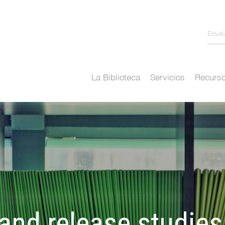
Estud
La Biblioteca
Servicios
Recurso
and release studies