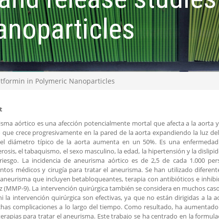
anoparticles
tformin in Polymeric Nanoparticles
t
isma aórtico es una afección potencialmente mortal que afecta a la aorta y
 que crece progresivamente en la pared de la aorta expandiendo la luz de
el diámetro típico de la aorta aumenta en un 50%. Es una enfermedad m
erosis, el tabaquismo, el sexo masculino, la edad, la hipertensión y la dislip
 riesgo. La incidencia de aneurisma aórtico es de 2,5 de cada 1.000 per
ntos médicos y cirugía para tratar el aneurisma. Se han utilizado diferen
l aneurisma que incluyen betabloqueantes, terapia con antibióticos e inhi
z (MMP-9). La intervención quirúrgica también se considera en muchos casos
i la intervención quirúrgica son efectivas, ya que no están dirigidas a la
as complicaciones a lo largo del tiempo. Como resultado, ha aumentado 
erapias para tratar el aneurisma. Este trabajo se ha centrado en la formul