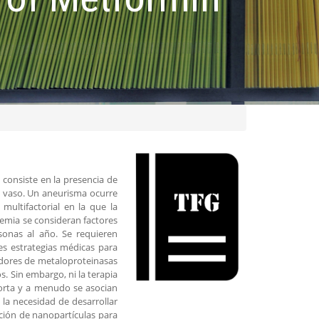
 consiste en la presencia de
l vaso. Un aneurisma ocurre
ultifactorial en la que la
idemia se consideran factores
sonas al año. Se requieren
tes estrategias médicas para
bidores de metaloproteinasas
. Sin embargo, ni la terapia
 aorta y a menudo se asocian
la necesidad de desarrollar
ación de nanopartículas para