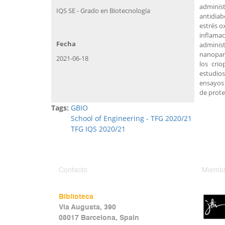
adminis
IQS SE - Grado en Biotecnología
antidiab
estrés o
inflamac
Fecha
adminis
nanopart
2021-06-18
los crio
estudios
ensayos 
de prote
Tags:
GBIO
School of Engineering - TFG 2020/21
TFG IQS 2020/21
Contacto
Miembr
Biblioteca
Via Augusta, 390
08017 Barcelona, Spain