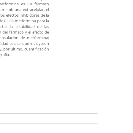
 metformina es un fármaco
a membrana extracelular, el
los efectos inhibidores de la
s de PLGA-metformina para la
ctar la estabilidad de las
n del fármaco y el efecto de
ncapsulación de metformina;
lidad celular que incluyeron
, por último, cuantificación
rafía.