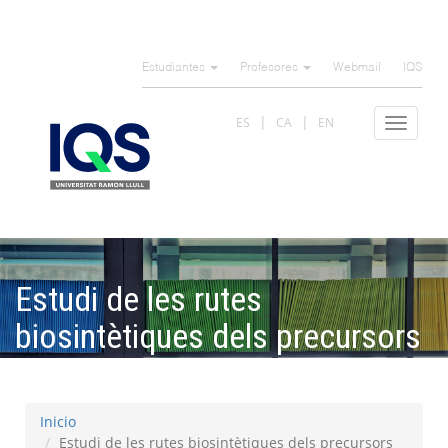
Pasar
al
Estudiantes
Profesores
Webmail
IQS
contenido
principal
ES
CA
EN
Toggle
navigat
Estudi de les rutes
biosintètiques dels precursors
de ramnolípids en microalgues
Inicio
Estudi de les rutes biosintètiques dels precursors