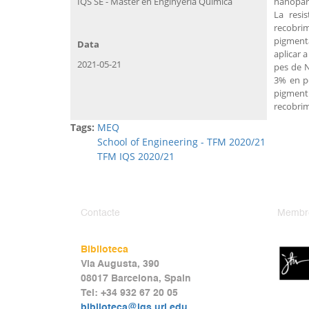
IQS SE - Màster en Enginyeria Química
nanopart
La resi
recobri
pigment
Data
aplicar 
2021-05-21
pes de N
3% en pe
pigment
recobrim
Tags:
MEQ
School of Engineering - TFM 2020/21
TFM IQS 2020/21
Contacte
Membr
Biblioteca
Via Augusta, 390
08017 Barcelona, Spain
Tel: +34 932 67 20 05
biblioteca@iqs.url.edu