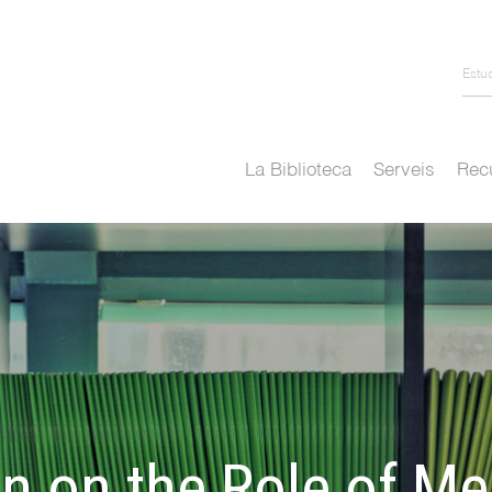
Estu
La Biblioteca
Serveis
Recu
on on the Role of M