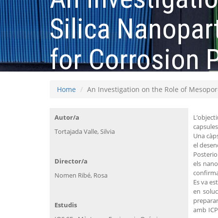
Silica Nanopar
for Corrosion 
Home
An Investigation on the Role of Mesopor
Autor/a
L’object
capsules
Tortajada Valle, Silvia
Una càps
el desen
Posterio
Director/a
els nano
confirma
Nomen Ribé, Rosa
Es va es
en soluc
preparar
Estudis
amb ICP-