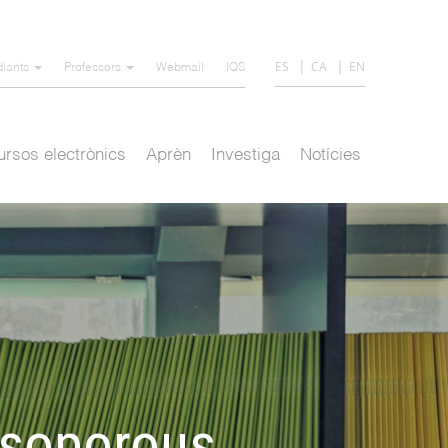
ES
CA
EN
diants
Professors
Webmail
IQS
rsos electrònics
Aprèn
Investiga
Notícies
esoporous