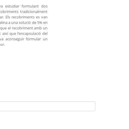
va estudiar formulant dos
obriments tradicionalment
r. Els recobriments es van
alina a una solució de 5% en
ar que el recobriment amb un
 així que l’encapsulació del
 va aconseguir formular un
or.