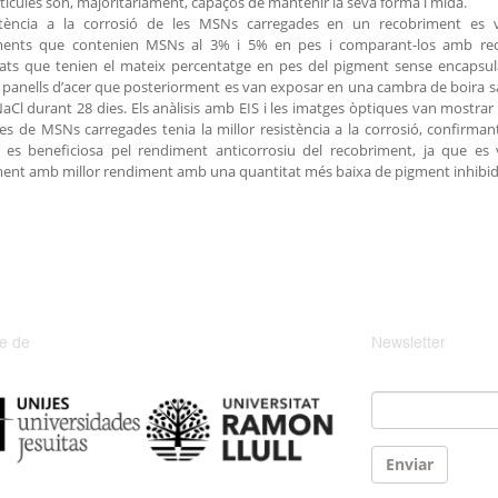
ícules son, majoritàriament, capaços de mantenir la seva forma i mida.
stència a la corrosió de les MSNs carregades en un recobriment es 
ments que contenien MSNs al 3% i 5% en pes i comparant-los amb rec
ats que tenien el mateix percentatge en pes del pigment sense encapsula
a panells d’acer que posteriorment es van exposar en una cambra de boira s
aCl durant 28 dies. Els anàlisis amb EIS i les imatges òptiques van mostr
s de MSNs carregades tenia la millor resistència a la corrosió, confirmant
 es beneficiosa pel rendiment anticorrosiu del recobriment, ja que es
ent amb millor rendiment amb una quantitat més baixa de pigment inhibid
e de
Newsletter
Email
*
Enviar