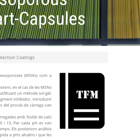
art-Capsules
otection Coatings
ce mesoporoses (MSNs) com a
extern, en el cas de les MSNs
utilitzant un mètode sol-gel.
igment inhibidor, introduint
és del procés de càrrega van
rregades amb fosfat de calci
10 i 13. Per cada pH es van
mps. Els posteriors anàlisis
da a pHs alcalins i que les