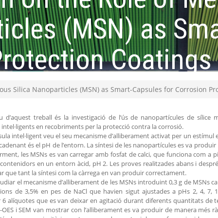
ticles (MSN) as Sm
Protection Coatings
ous Silica Nanoparticles (MSN) as Smart-Capsules for Corrosion Pr
iu d’aquest treball és la investigació de l’ús de nanopartícules de síli
 intel·ligents en recobriments per la protecció contra la corrosió.
ula intel·ligent veu el seu mecanisme d’alliberament activat per un estímul 
cadenant és el pH de l’entorn. La síntesi de les nanopartícules es va produir 
rment, les MSNs es van carregar amb fosfat de calci, que funciona com a p
contenidors en un entorn àcid, pH 2. Les proves realitzades abans i despr
r que tant la síntesi com la càrrega en van produir correctament.
tudiar el mecanisme d’alliberament de les MSNs introduint 0,3 g de MSNs ca
ions de 3,5% en pes de NaCl que havien sigut ajustades a pHs 2, 4, 7, 
 6 alíquotes que es van deixar en agitació durant diferents quantitats de te
OES i SEM van mostrar con l’alliberament es va produir de manera més ràpi