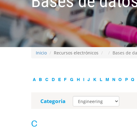
Bases de datos
Inicio
Recursos electrónicos
Bases de da
A
B
C
D
E
F
G
H
I
J
K
L
M
N
O
P
Q
Categoria
C