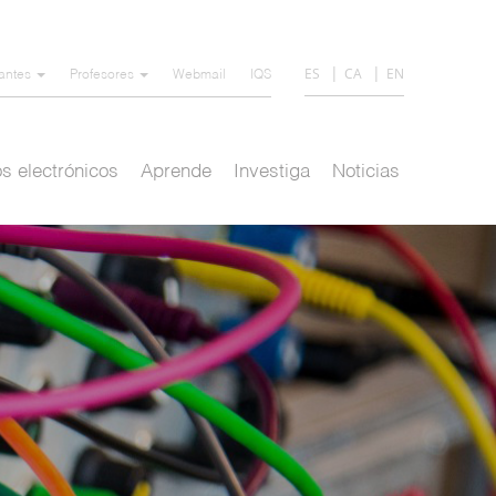
ES
CA
EN
iantes
Profesores
Webmail
IQS
s electrónicos
Aprende
Investiga
Noticias