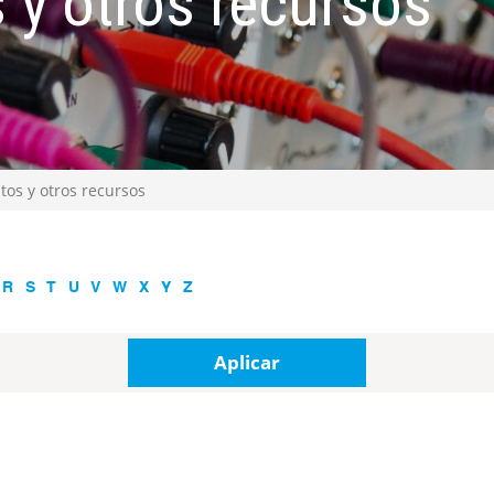
 y otros recursos
tos y otros recursos
R
S
T
U
V
W
X
Y
Z
Aplicar