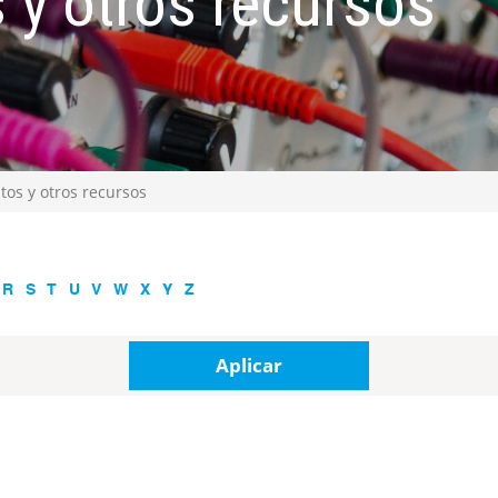
 y otros recursos
tos y otros recursos
R
S
T
U
V
W
X
Y
Z
Aplicar