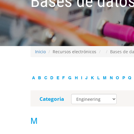
Bases de datos
Inicio
Recursos electrónicos
Bases de da
A
B
C
D
E
F
G
H
I
J
K
L
M
N
O
P
Q
Categoria
M