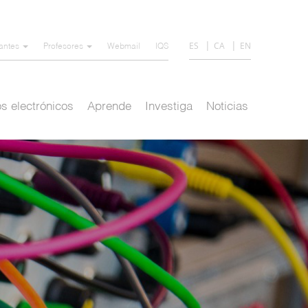
ES
CA
EN
iantes
Profesores
Webmail
IQS
s electrónicos
Aprende
Investiga
Noticias