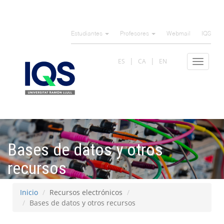
Pasar
al
Estudiantes
Profesores
Webmail
IQS
contenido
principal
ES
CA
EN
Toggle
navigat
Bases de datos y otros
recursos
Inicio
Recursos electrónicos
Bases de datos y otros recursos