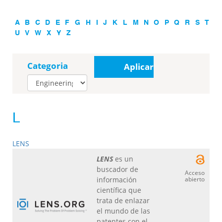
A
B
C
D
E
F
G
H
I
J
K
L
M
N
O
P
Q
R
S
T
U
V
W
X
Y
Z
Categoria
Aplicar
L
LENS
LENS
es un
buscador de
Acceso
información
abierto
científica que
trata de enlazar
el mundo de las
patentes con el