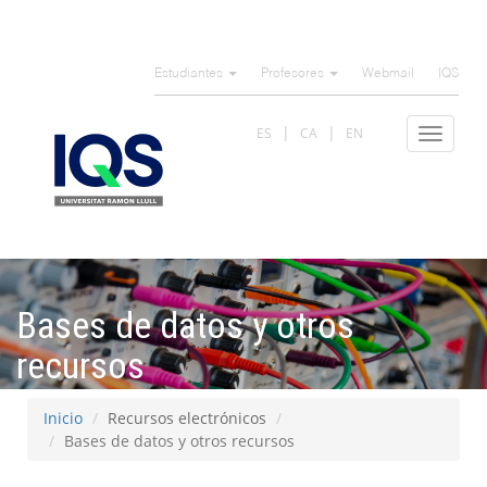
Pasar
al
Estudiantes
Profesores
Webmail
IQS
contenido
principal
ES
CA
EN
Toggle
navigat
Bases de datos y otros
recursos
Inicio
Recursos electrónicos
Bases de datos y otros recursos