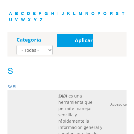
A
B
C
D
E
F
G
H
I
J
K
L
M
N
O
P
Q
R
S
T
U
V
W
X
Y
Z
Categoria
Aplicar
S
SABI
SABI
es una
herramienta que
Acceso camp
permite manejar
I
sencilla y
rápidamente la
información general y
cuentas anuales de