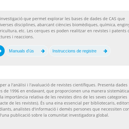
investigació que permet explorar les bases de dades de CAS que
iverses disciplines, abarcant ciències biomèdiques, química, enginy
ricultura, etc. Les cerques es poden realitzar en revistes i patents d
ctures i reaccions.
Manuals d'ús
Instruccions de registre
er a l'anàlisi i l'avaluació de revistes científiques. Presenta dades
des de 1996 en endavant, que proporcionen una manera sistemàtica
a importància relativa de les revistes dins de les seves categories
cte de les revistes). És una eina essencial per bibliotecaris, editor
udiants, analistes d'informació i demés persones que necessiten co
 d'una publicació sobre la comunitat investigadora global.