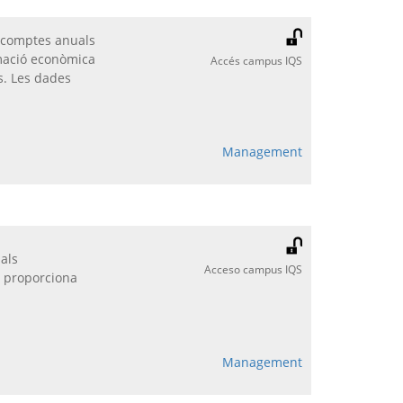
i comptes anuals
mació econòmica
Accés campus IQS
s. Les dades
Management
als
Acceso campus IQS
i proporciona
Management