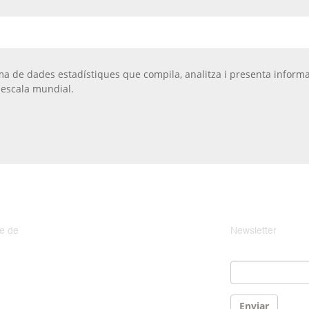
ma de
dades estadístiques que compila, analitza i presenta informa
 escala mundial.
e de
Newsletter
Email
*
Enviar