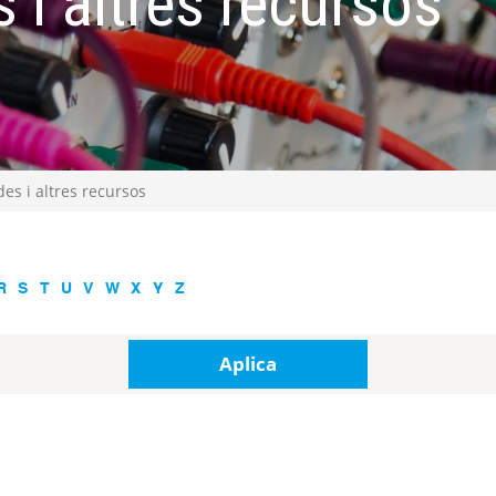
 i altres recursos
es i altres recursos
R
S
T
U
V
W
X
Y
Z
Aplica