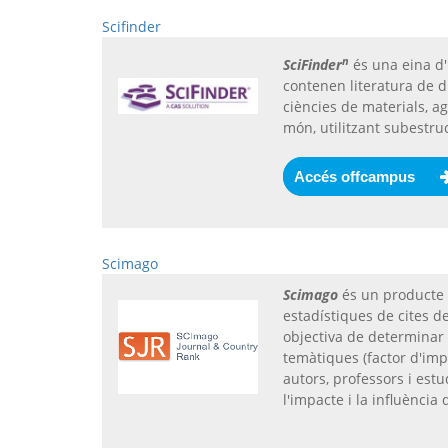
Scifinder
n
SciFinder
és una eina d'
contenen literatura de d
ciències de materials, ag
món, utilitzant subestru
Accés offcampus
Scimago
Scimago
és un producte p
estadístiques de cites 
objectiva de determinar l
temàtiques (factor d'impa
autors, professors i est
l'impacte i la influència