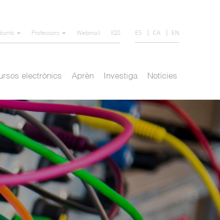
ES
CA
EN
diants
Professors
Webmail
IQS
rsos electrònics
Aprèn
Investiga
Notícies