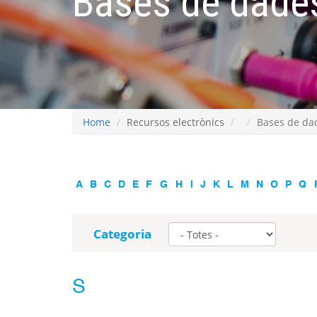
Bases de dades
Home
Recursos electrònics
Bases de dad
A
B
C
D
E
F
G
H
I
J
K
L
M
N
O
P
Q
Categoria
S