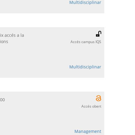
Multidisciplinar
ix accés a la
cions
Accés campus IQS
Multidisciplinar
000
Accés obert
Management