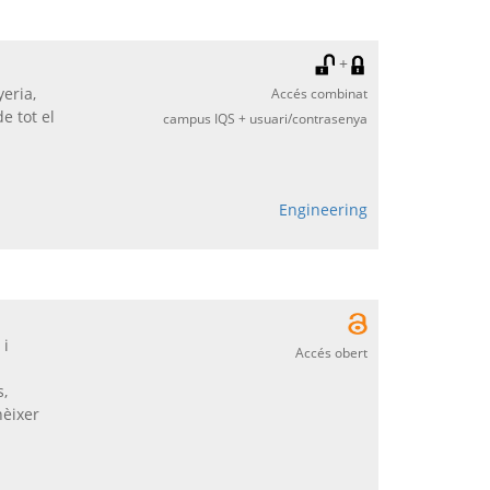
+
eria,
Accés combinat
e tot el
campus IQS + usuari/contrasenya
Engineering
 i
Accés obert
s,
nèixer