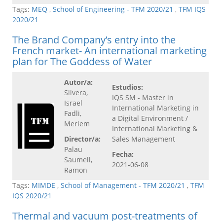
Tags:
MEQ
,
School of Engineering - TFM 2020/21
,
TFM IQS
2020/21
The Brand Company’s entry into the
French market- An international marketing
plan for The Goddess of Water
Autor/a:
Estudios:
Silvera,
IQS SM - Master in
Israel
International Marketing in
Fadli,
a Digital Environment /
Meriem
International Marketing &
Director/a:
Sales Management
Palau
Fecha:
Saumell,
2021-06-08
Ramon
Tags:
MIMDE
,
School of Management - TFM 2020/21
,
TFM
IQS 2020/21
Thermal and vacuum post-treatments of