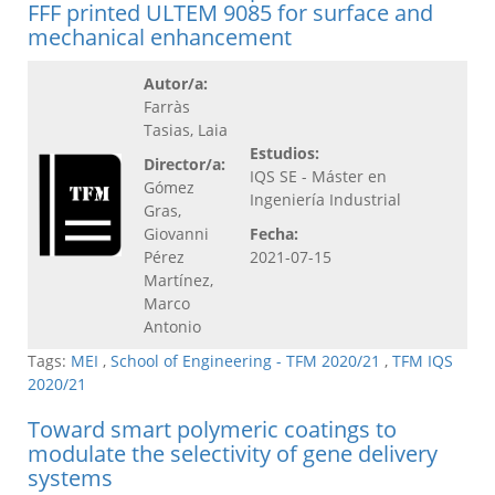
FFF printed ULTEM 9085 for surface and
mechanical enhancement
Autor/a:
Farràs
Tasias, Laia
Estudios:
Director/a:
IQS SE - Máster en
Gómez
Ingeniería Industrial
Gras,
Giovanni
Fecha:
Pérez
2021-07-15
Martínez,
Marco
Antonio
Tags:
MEI
,
School of Engineering - TFM 2020/21
,
TFM IQS
2020/21
Toward smart polymeric coatings to
modulate the selectivity of gene delivery
systems