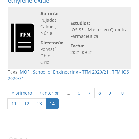
ethylene oxide
Autor/a:
Pujadas
Estudios:
Calmet,
IQS SE - Máster en Química
Núria
Farmacéutica
Director/a:
Fecha:
Ponsatí
2021-09-21
Obiols,
Oriol
Tags:
MQF
,
School of Engineering - TFM 2020/21
,
TFM IQS
2020/21
« primero
‹ anterior
…
6
7
8
9
10
11
12
13
14