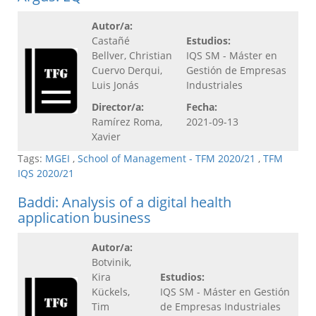
Autor/a:
Castañé
Estudios:
Bellver, Christian
IQS SM - Máster en
Cuervo Derqui,
Gestión de Empresas
Luis Jonás
Industriales
Director/a:
Fecha:
Ramírez Roma,
2021-09-13
Xavier
Tags:
MGEI
,
School of Management - TFM 2020/21
,
TFM
IQS 2020/21
Baddi: Analysis of a digital health
application business
Autor/a:
Botvinik,
Kira
Estudios:
Kückels,
IQS SM - Máster en Gestión
Tim
de Empresas Industriales