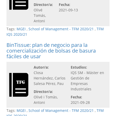
Director/a:
Fecha:
Olivé
2021-09-13
Tomás,
Antoni
Tags:
MGEI
,
School of Management - TFM 2020/21
,
TFM
IQS 2020/21
BinTissue: plan de negocio para la
comercialización de bolsas de basura
fáciles de usar
Autor/a:
Estudios:
Closa
IQS SM - Máster en
Hernández, Carlos
Gestión de
Salesa Pérez, Pau
Empresas
Industriales
Director/a:
Olivé i Tomàs,
Fecha:
Antoni
2021-09-28
Tags:
MGEI
,
School of Management - TFM 2020/21
,
TFM
IQS 2020/21