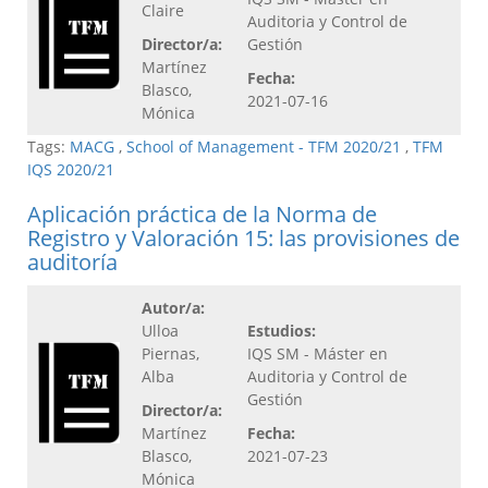
Claire
Auditoria y Control de
Director/a:
Gestión
Martínez
Fecha:
Blasco,
2021-07-16
Mónica
Tags:
MACG
,
School of Management - TFM 2020/21
,
TFM
IQS 2020/21
Aplicación práctica de la Norma de
Registro y Valoración 15: las provisiones de
auditoría
Autor/a:
Ulloa
Estudios:
Piernas,
IQS SM - Máster en
Alba
Auditoria y Control de
Gestión
Director/a:
Martínez
Fecha:
Blasco,
2021-07-23
Mónica