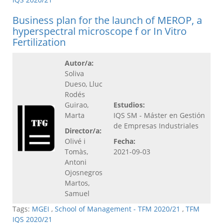
Business plan for the launch of MEROP, a
hyperspectral microscope f or In Vitro
Fertilization
Autor/a:
Soliva
Dueso, Lluc
Rodés
Guirao,
Estudios:
Marta
IQS SM - Máster en Gestión
de Empresas Industriales
Director/a:
Olivé i
Fecha:
Tomàs,
2021-09-03
Antoni
Ojosnegros
Martos,
Samuel
Tags:
MGEI
,
School of Management - TFM 2020/21
,
TFM
IQS 2020/21