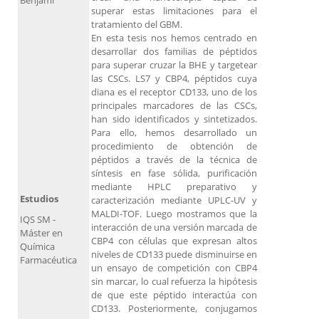
Benjamí
superar estas limitaciones para el
tratamiento del GBM.
En esta tesis nos hemos centrado en
desarrollar dos familias de péptidos
para superar cruzar la BHE y targetear
las CSCs. LS7 y CBP4, péptidos cuya
diana es el receptor CD133, uno de los
principales marcadores de las CSCs,
han sido identificados y sintetizados.
Para ello, hemos desarrollado un
procedimiento de obtención de
péptidos a través de la técnica de
síntesis en fase sólida, purificación
mediante HPLC preparativo y
Estudios
caracterización mediante UPLC-UV y
MALDI-TOF. Luego mostramos que la
IQS SM -
interacción de una versión marcada de
Máster en
CBP4 con células que expresan altos
Química
niveles de CD133 puede disminuirse en
Farmacéutica
un ensayo de competición con CBP4
sin marcar, lo cual refuerza la hipótesis
de que este péptido interactúa con
CD133. Posteriormente, conjugamos