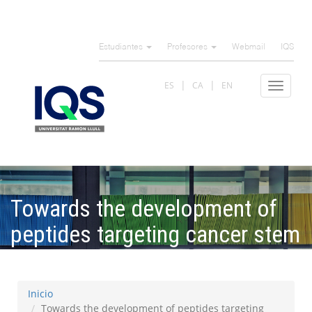
Pasar
al
Estudiantes
Profesores
Webmail
IQS
contenido
principal
ES
CA
EN
Toggle
navigat
Towards the development of
peptides targeting cancer stem
cells in glioblastoma
Inicio
Towards the development of peptides targeting