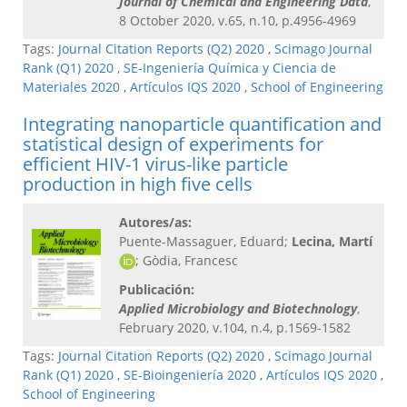
Journal of Chemical and Engineering Data
,
8 October 2020, v.65, n.10, p.4956-4969
Tags:
Journal Citation Reports (Q2) 2020
,
Scimago Journal
Rank (Q1) 2020
,
SE-Ingeniería Química y Ciencia de
Materiales 2020
,
Artículos IQS 2020
,
School of Engineering
Integrating nanoparticle quantification and
statistical design of experiments for
efficient HIV-1 virus-like particle
production in high five cells
Autores/as:
Puente-Massaguer, Eduard;
Lecina, Martí
; Gòdia, Francesc
Publicación:
Applied Microbiology and Biotechnology
,
February 2020, v.104, n.4, p.1569-1582
Tags:
Journal Citation Reports (Q2) 2020
,
Scimago Journal
Rank (Q1) 2020
,
SE-Bioingeniería 2020
,
Artículos IQS 2020
,
School of Engineering