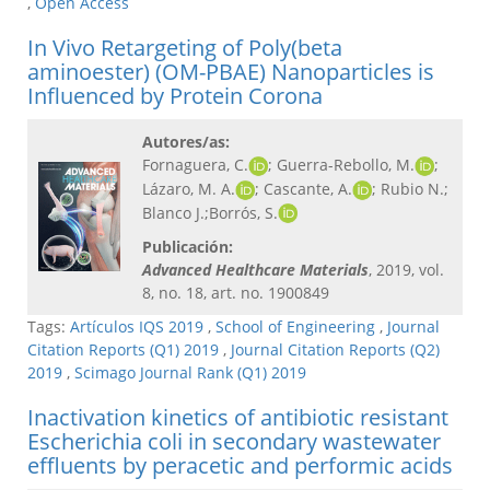
,
Open Access
In Vivo Retargeting of Poly(beta
aminoester) (OM-PBAE) Nanoparticles is
Influenced by Protein Corona
Autores/as:
Fornaguera, C.
; Guerra-Rebollo, M.
;
Lázaro, M. A.
; Cascante, A.
; Rubio N.;
Blanco J.;Borrós, S.
Publicación:
Advanced Healthcare Materials​
, 2019, vol.
8, no. 18, art. no. 1900849
Tags:
Artículos IQS 2019
,
School of Engineering
,
Journal
Citation Reports (Q1) 2019
,
Journal Citation Reports (Q2)
2019
,
Scimago Journal Rank (Q1) 2019
Inactivation kinetics of antibiotic resistant
Escherichia coli in secondary wastewater
effluents by peracetic and performic acids