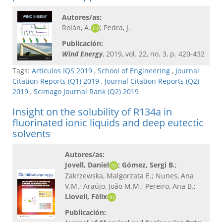
Autores/as:
Rolán, A.
; Pedra, J.
Publicación:
Wind Energy
, 2019, vol. 22, no. 3, p. 420-432
Tags:
Artículos IQS 2019
,
School of Engineering
,
Journal
Citation Reports (Q1) 2019
,
Journal Citation Reports (Q2)
2019
,
Scimago Journal Rank (Q2) 2019
Insight on the solubility of R134a in
fluorinated ionic liquids and deep eutectic
solvents
Autores/as:
Jovell, Daniel
; Gómez, Sergi B.
;
Zakrzewska, Malgorzata E.; Nunes, Ana
V.M.; Araújo, João M.M.; Pereiro, Ana B.;
Llovell, Fèlix
Publicación: