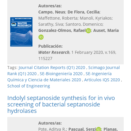
Autores/as:
Campo, Neus
;
De Flora, Cecilia
;
Maffettone, Roberta; Manoli, Kyriakos;
Sarathy, Siva; Santoro, Domenico;
Gonzalez-Olmos, Rafael
;
Auset, Maria
Publicación:
Water Research
, 1 February 2020, v.169,
115227
Tags:
Journal Citation Reports (Q1) 2020
,
Scimago Journal
Rank (Q1) 2020
,
SE-Bioingeniería 2020
,
SE-Ingeniería
Química y Ciencia de Materiales 2020
,
Artículos IQS 2020
,
School of Engineering
Indolyl septanoside synthesis for in vivo
screening of bacterial septanoside
hydrolases
Autores/as:
Pote, Aditya R.;
Pascual, Sergi
;
Planas,