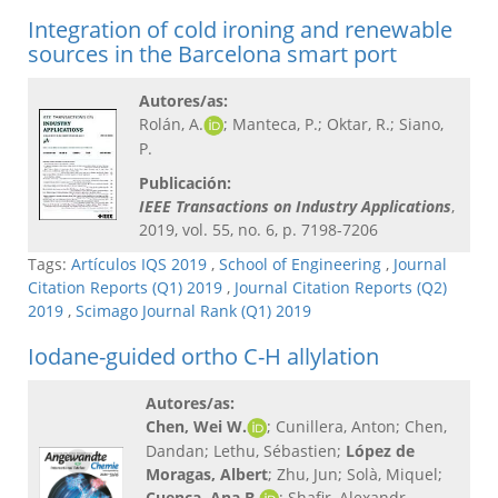
Integration of cold ironing and renewable
sources in the Barcelona smart port
Autores/as:
Rolán, A.
; Manteca, P.; Oktar, R.; Siano,
P.
Publicación:
IEEE Transactions on Industry Applications
,
2019, vol. 55, no. 6, p. 7198-7206
Tags:
Artículos IQS 2019
,
School of Engineering
,
Journal
Citation Reports (Q1) 2019
,
Journal Citation Reports (Q2)
2019
,
Scimago Journal Rank (Q1) 2019
Iodane-guided ortho C-H allylation
Autores/as:
Chen, Wei W.
; Cunillera, Anton; Chen,
Dandan; Lethu, Sébastien;
López de
Moragas, Albert
; Zhu, Jun; Solà, Miquel;
Cuenca, Ana B.
; Shafir, Alexandr