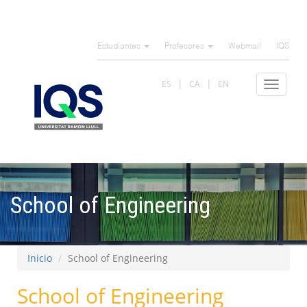
Pasar
al
Estudiantes
Profesores
Webmail
IQS
contenido
principal
ES
CA
EN
Toggle
navigat
School of Engineering
Inicio
School of Engineering
School of Engineering