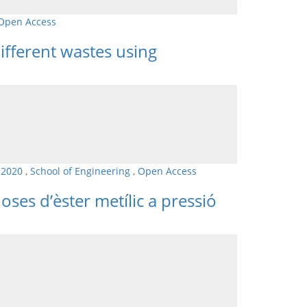
Open Access
ifferent wastes using
 2020
,
School of Engineering
,
Open Access
ses d’èster metílic a pressió