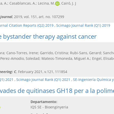
ra, A.; Casablancas, A.; Lecina, M.
, Cairó, J. J
Journal
, 2019, vol. 151, art. no. 107299
urnal Citation Reports (Q2) 2019
,
Scimago Journal Rank (Q1) 2019
e bystander therapy against cancer
a; Cano-Torres, Irene; Garrido, Cristina; Rubi-Sans, Gerard; Sanc
; Perez-Amodio, Soledad; Mateos-Timoneda, Miguel A.; Engel, Elisab
neering: C
, February 2021, v.121, 111854
Q1) 2021
,
Scimago Journal Rank (Q1) 2021
,
SE-Ingeniería Química y
ivades de quitinases GH18 per a la polim
Departamento:
IQS SE - Bioenginyeria