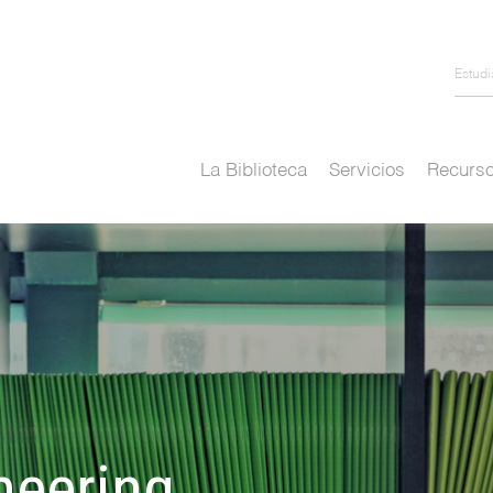
Estud
La Biblioteca
Servicios
Recurso
neering