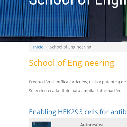
Inicio
School of Engineering
School of Engineering
Producción científica (artículos, tesis y patentes) d
Selecciona cada título para ampliar información.
Enabling HEK293 cells for anti
Autores/as: