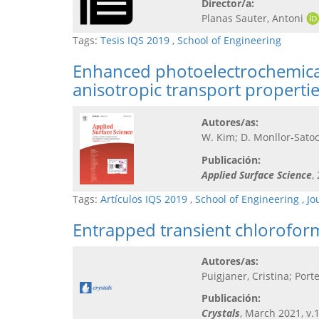
Director/a:
Planas Sauter, Antoni
Tags:
Tesis IQS 2019
,
School of Engineering
Enhanced photoelectrochemical
anisotropic transport properti
Autores/as:
W. Kim; D. Monllor-Sato
Publicación:
Applied Surface Science
,
Tags:
Artículos IQS 2019
,
School of Engineering
,
Jo
Entrapped transient chloroform 
Autores/as:
Puigjaner, Cristina; Port
Publicación:
Crystals
, March 2021, v.