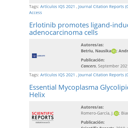
Tags:
Artículos IQS 2021
,
Journal Citation Reports 
Access
Erlotinib promotes ligand-indu
adenocarcinoma cells
Autores/as:
Betriu, Nausika
; And
Publicación:
Cancers
, September 2021
Tags:
Artículos IQS 2021
,
Journal Citation Reports (
Essential Mycoplasma Glycolip
Helix
Autores/as:
Romero-García, J.
; Bia
Publicación: