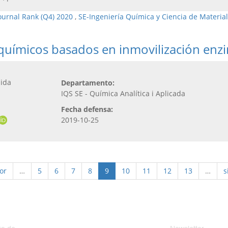
ournal Rank (Q4) 2020
,
SE-Ingeniería Química y Ciencia de Materia
químicos basados en inmovilización enzi
lida
Departamento:
IQS SE - Química Analítica i Aplicada
Fecha defensa:
2019-10-25
ior
…
5
6
7
8
9
10
11
12
13
…
s