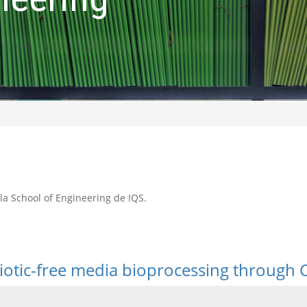
e la School of Engineering de IQS.
biotic-free media bioprocessing through 