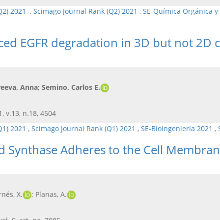
(Q2) 2021
,
Scimago Journal Rank (Q2) 2021
,
SE-Química Orgánica y
ced EGFR degradation in 3D but not 2D cu
reeva, Anna; Semino, Carlos E.
, v.13, n.18, 4504
Q1) 2021
,
Scimago Journal Rank (Q1) 2021
,
SE-Bioingeniería 2021
,
id Synthase Adheres to the Cell Membra
rnés, X.
; Planas, A.