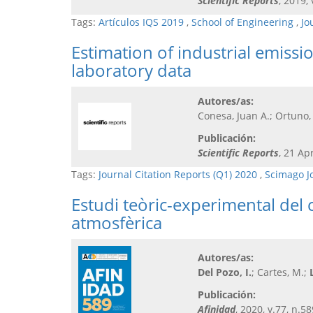
Scientific Reports
, 2019, 
Tags:
Artículos IQS 2019
,
School of Engineering
,
Jo
Estimation of industrial emissi
laboratory data
Autores/as:
Conesa, Juan A.; Ortuno,
Publicación:
Scientific Reports
, 21 Apr
Tags:
Journal Citation Reports (Q1) 2020
,
Scimago J
Estudi teòric-experimental del 
atmosfèrica
Autores/as:
Del Pozo, I.
; Cartes, M.;
Publicación:
Afinidad
, 2020, v.77, n.58