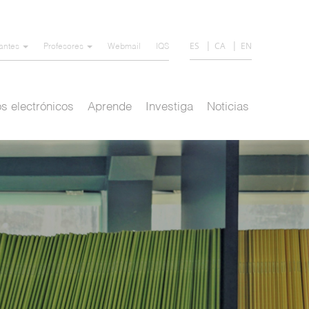
ES
CA
EN
iantes
Profesores
Webmail
IQS
s electrónicos
Aprende
Investiga
Noticias