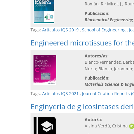
Román, R.; Miret, J.; Rou
Publicación:
Biochemical Engineering 
Tags:
Artículos IQS 2019
,
School of Engineering
,
Jo
Engineered microtissues for th
Autores/as:
Blanco-Fernandez, Barbar
Nuria; Blanco, Jeronimo
Publicación:
Materials Science & Engi
Tags:
Artículos IQS 2021
,
Journal Citation Reports (
Enginyeria de glicosintases der
Autor/a:
Alsina Verdú, Cristina