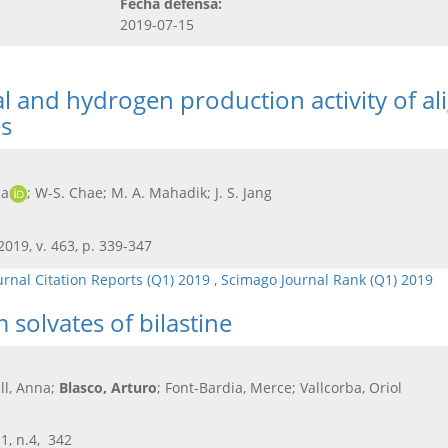
Fecha defensa:
2019-07-15
 and hydrogen production activity of a
es
ca
; W-S. Chae; M. A. Mahadik; J. S. Jang
 2019, v. 463, p. 339-347
urnal Citation Reports (Q1) 2019
,
Scimago Journal Rank (Q1) 2019
solvates of bilastine
ell, Anna;
Blasco, Arturo
; Font-Bardia, Merce; Vallcorba, Oriol
11, n.4, 342