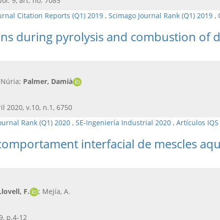
vol. 9, art. no. 7085
urnal Citation Reports (Q1) 2019
,
Scimago Journal Rank (Q1) 2019
,
ons during pyrolysis and combustion of d
 Núria;
Palmer, Damià
il 2020, v.10, n.1, 6750
ournal Rank (Q1) 2020
,
SE-Ingeniería Industrial 2020
,
Artículos IQS
comportament interfacial de mescles aquo
Llovell, F.
; Mejía, A.
9, p.4-12