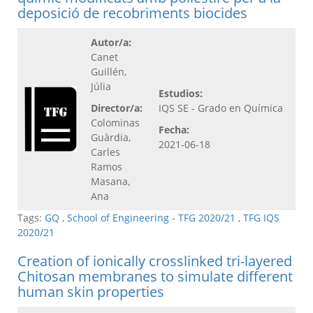
deposició de recobriments biocides
Autor/a:
Canet
Guillén,
Júlia
Estudios:
Director/a:
IQS SE - Grado en Química
Colominas
Fecha:
Guàrdia,
2021-06-18
Carles
Ramos
Masana,
Ana
Tags:
GQ
,
School of Engineering - TFG 2020/21
,
TFG IQS
2020/21
Creation of ionically crosslinked tri-layered
Chitosan membranes to simulate different
human skin properties