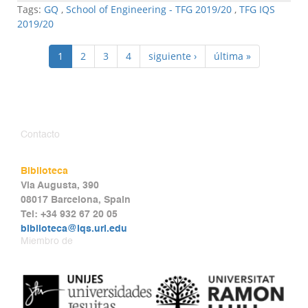
Tags:
GQ
,
School of Engineering - TFG 2019/20
,
TFG IQS
2019/20
1
2
3
4
siguiente ›
última »
Contacto
Biblioteca
Via Augusta, 390
08017 Barcelona, Spain
Tel: +34 932 67 20 05
biblioteca@iqs.url.edu
Miembro de