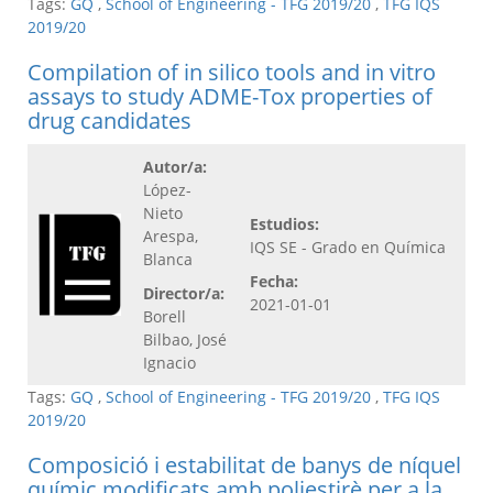
Tags:
GQ
,
School of Engineering - TFG 2019/20
,
TFG IQS
2019/20
Compilation of in silico tools and in vitro
assays to study ADME-Tox properties of
drug candidates
Autor/a:
López-
Nieto
Estudios:
Arespa,
IQS SE - Grado en Química
Blanca
Fecha:
Director/a:
2021-01-01
Borell
Bilbao, José
Ignacio
Tags:
GQ
,
School of Engineering - TFG 2019/20
,
TFG IQS
2019/20
Composició i estabilitat de banys de níquel
químic modificats amb poliestirè per a la