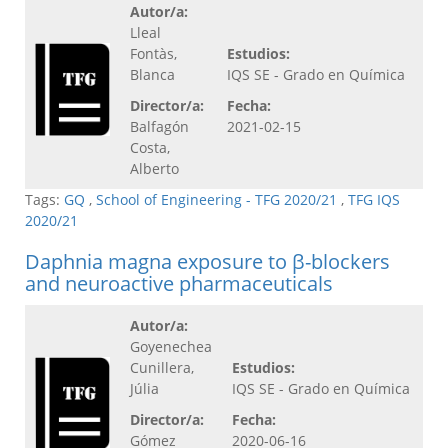
Autor/a:
Lleal
Fontàs,
Estudios:
Blanca
IQS SE - Grado en Química
Director/a:
Fecha:
Balfagón
2021-02-15
Costa,
Alberto
Tags:
GQ
,
School of Engineering - TFG 2020/21
,
TFG IQS
2020/21
Daphnia magna exposure to β-blockers
and neuroactive pharmaceuticals
Autor/a:
Goyenechea
Cunillera,
Estudios:
Júlia
IQS SE - Grado en Química
Director/a:
Fecha:
Gómez
2020-06-16