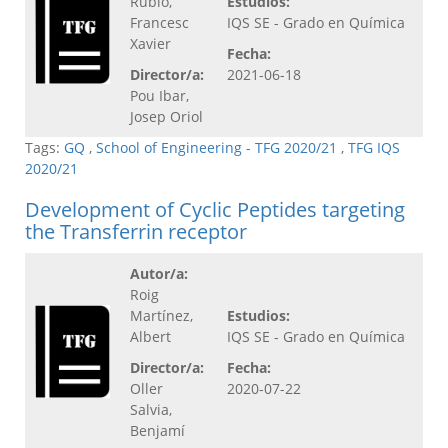
Rubio,
Estudios:
Francesc
IQS SE - Grado en Química
Xavier
Fecha:
Director/a:
2021-06-18
Pou Ibar,
Josep Oriol
Tags:
GQ
,
School of Engineering - TFG 2020/21
,
TFG IQS
2020/21
Development of Cyclic Peptides targeting
the Transferrin receptor
Autor/a:
Roig
Martínez,
Estudios:
Albert
IQS SE - Grado en Química
Director/a:
Fecha:
Oller
2020-07-22
Salvia,
Benjamí