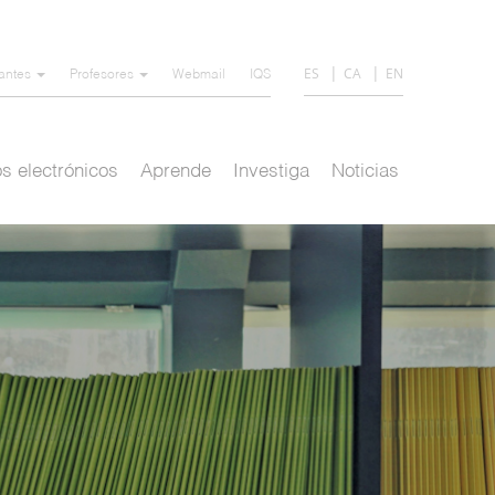
ES
CA
EN
iantes
Profesores
Webmail
IQS
s electrónicos
Aprende
Investiga
Noticias