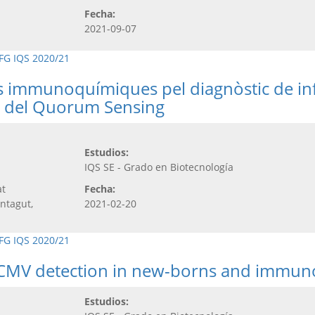
Fecha:
2021-09-07
FG IQS 2020/21
 immunoquímiques pel diagnòstic de inf
s del Quorum Sensing
Estudios:
IQS SE - Grado en Biotecnología
at
Fecha:
ntagut,
2021-02-20
FG IQS 2020/21
r CMV detection in new-borns and immun
Estudios: