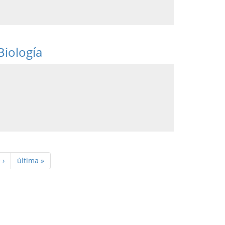
Biología
 ›
última »