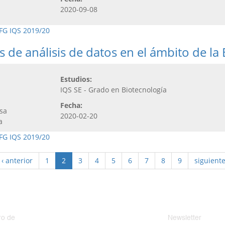
2020-09-08
FG IQS 2019/20
s de análisis de datos en el ámbito de la 
Estudios:
IQS SE - Grado en Biotecnología
Fecha:
ssa
2020-02-20
na
FG IQS 2019/20
‹ anterior
1
2
3
4
5
6
7
8
9
siguiente
o de
Newsletter