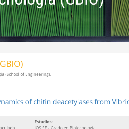
(GBIO)
ia (School of Engineering).
ynamics of chitin deacetylases from Vibr
Estudios:
aculada
IQS SE - Grado en Biotecnología