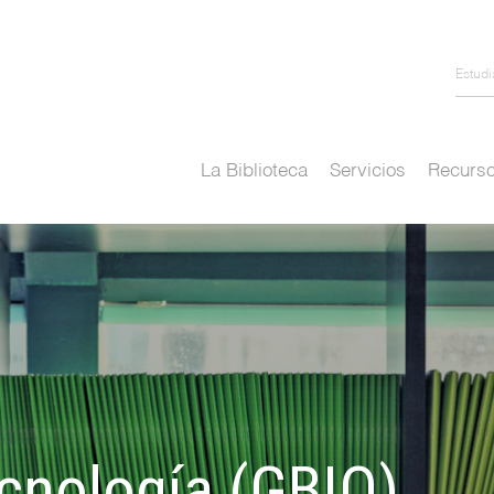
Estud
La Biblioteca
Servicios
Recurso
cnología (GBIO)