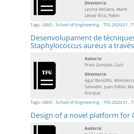
Director/a:
Lecina Veciana, Martí
Leivar Rico, Pablo
Tags:
GBIO
,
School of Engineering - TFG 2020/21
,
T
Desenvolupament de tècniques
Staphylococcus aureus a travé
Autor/a:
Prats Gonzalo, Lluís
Director/a:
Agut Bonsfills, Montserr
Salvador, Juan Pablo; Mo
Enrique
Tags:
GBIO
,
School of Engineering - TFG 2020/21
,
T
Design of a novel platform fo
Autor/a: