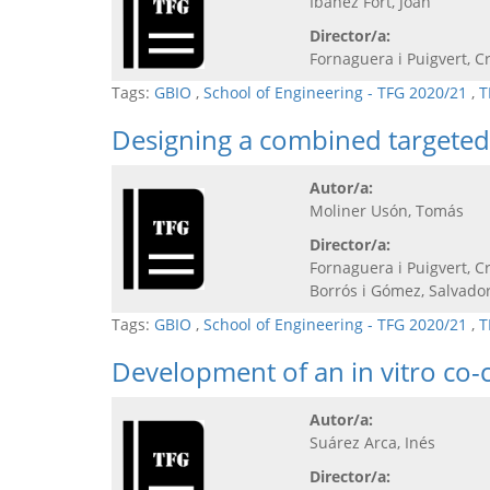
Ibáñez Fort, Joan
Director/a:
Fornaguera i Puigvert, Cr
Tags:
GBIO
,
School of Engineering - TFG 2020/21
,
T
Designing a combined targete
Autor/a:
Moliner Usón, Tomás
Director/a:
Fornaguera i Puigvert, Cr
Borrós i Gómez, Salvado
Tags:
GBIO
,
School of Engineering - TFG 2020/21
,
T
Development of an in vitro co-
Autor/a:
Suárez Arca, Inés
Director/a: