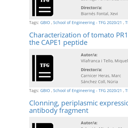
Director/a:
Biarnés Fontal, Xevi
Tags:
GBIO
,
School of Engineering - TFG 2020/21
,
T
Characterization of tomato PR1
the CAPE1 peptide
Autor/a:
Vilafranca i Tello, Miquel
Director/a:
Carnicer Heras, Marc
Sánchez Coll, Núria
Tags:
GBIO
,
School of Engineering - TFG 2020/21
,
T
Clonning, periplasmic expressi
antibody fragment
Autor/a: