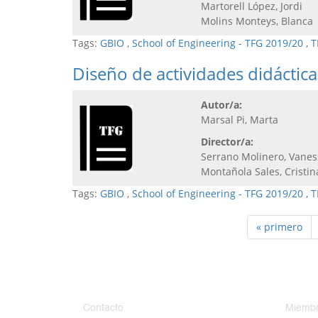
Martorell López, Jordi
Molins Monteys, Blanca
Tags:
GBIO
,
School of Engineering - TFG 2019/20
,
T
Diseño de actividades didáctica
Autor/a:
Marsal Pi, Marta
Director/a:
Serrano Molinero, Vane
Montañola Sales, Cristi
Tags:
GBIO
,
School of Engineering - TFG 2019/20
,
T
« primero
Contacto
Miembr