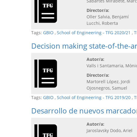
Sabartés Mirabete, Marc
Director/a:
Oller Salvia, Benjamí
Lucchi, Roberta
Tags:
GBIO
,
School of Engineering - TFG 2020/21
,
T
Decision making state-of-the-art
Autor/a:
Valls i Santamaria, Mòni
Director/a:
Martorell López, Jordi
Ojosnegros, Samuel
Tags:
GBIO
,
School of Engineering - TFG 2019/20
,
T
Desarrollo de nuevos marcador
Autor/a:
Jaroslavsky Dodo, Ariel