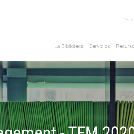
Estud
La Biblioteca
Servicios
Recurso
agement - TFM 202