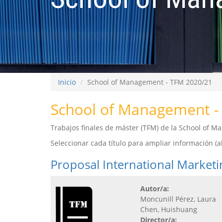
Inicio
School of Management - TFM 2020/21
School of Management -
Trabajos finales de máster (TFM) de la School of 
Seleccionar cada título para ampliar información (abs
Proposal International Market
Autor/a:
Moncunill Pérez, Laura
Chen, Huishuang
Director/a: