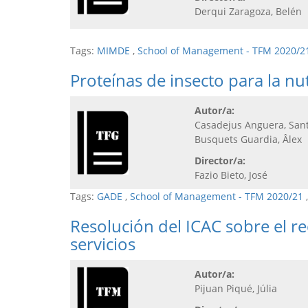
Derqui Zaragoza, Belén
Tags:
MIMDE
,
School of Management - TFM 2020/2
Proteínas de insecto para la n
Autor/a:
Casadejus Anguera, San
Busquets Guardia, Âlex
Director/a:
Fazio Bieto, José
Tags:
GADE
,
School of Management - TFM 2020/21
Resolución del ICAC sobre el r
servicios
Autor/a:
Pijuan Piqué, Júlia