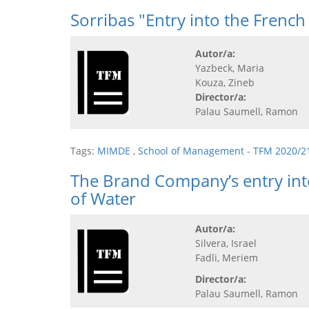
Sorribas "Entry into the French
Autor/a:
Yazbeck, Maria
Kouza, Zineb
Director/a:
Palau Saumell, Ramon
Tags:
MIMDE
,
School of Management - TFM 2020/2
The Brand Company’s entry int
of Water
Autor/a:
Silvera, Israel
Fadli, Meriem
Director/a:
Palau Saumell, Ramon