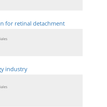
n for retinal detachment
iales
gy industry
iales