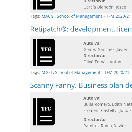
Director/a:
García Blandón, Josep
Tags:
MACG
,
School of Management - TFM 2020/21
Retipatch®: development, licen
Autor/a:
Gómez Sánchez, Javier
Director/a:
Olivé Tomàs, Antoni
Tags:
MGEI
,
School of Management - TFM 2020/21
Scanny Fanny. Business plan de
Autor/a:
Bulla Romero, Edith Nata
Froment Castellví, Julio 
Director/a:
Ramírez Roma, Xavier