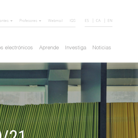
ES
CA
EN
iantes
Profesores
Webmail
IQS
s electrónicos
Aprende
Investiga
Noticias
0/21