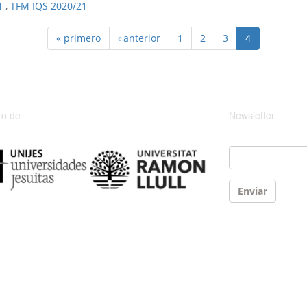
1
,
TFM IQS 2020/21
« primero
‹ anterior
1
2
3
4
o de
Newsletter
Email
*
Enviar