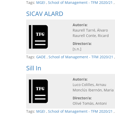
Tags:
MGEI
,
School of Management - TFM 2020/21
SICAV ALARD
Autor/a:
Raurell Tarré, Álvaro
Raurell Conte, Ricard
Director/a:
[s.n.]
Tags:
GADE
,
School of Management - TFM 2020/21
Sill In
Autor/a:
Luco Colilles, Arnau
Monclús Ibernón, Maria
Director/a:
Olivé Tomàs, Antoni
Tags:
MGEI
,
School of Management - TFM 2020/21