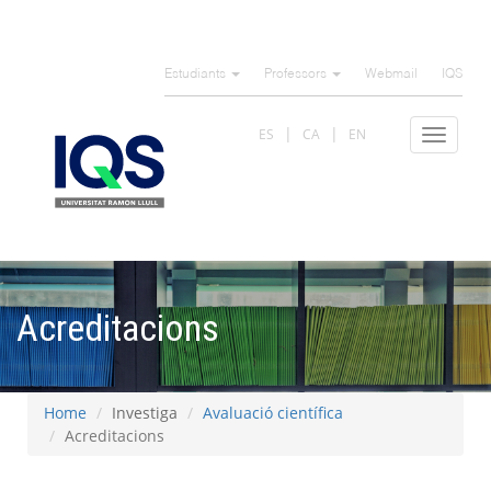
Skip
to
Estudiants
Professors
Webmail
IQS
main
content
ES
CA
EN
Toggle
navigat
Acreditacions
Home
Investiga
Avaluació científica
Acreditacions