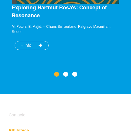
Exploring Hartmut Rosa's: Concept of
Resonance
M. Peters, B. Majid. -- Cham, Switzerland: Palgrave Macmillan,
©2022
+ info
Contacte
Biblioteca