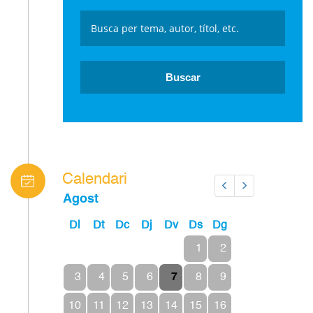
Calendari
Anterior
Següent
Agost
Dl
Dt
Dc
Dj
Dv
Ds
Dg
1
2
3
4
5
6
7
8
9
10
11
12
13
14
15
16