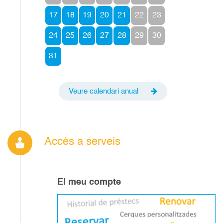
17
18
19
20
21
22
23
24
25
26
27
28
29
30
31
Veure calendari anual
Accés a serveis
El meu compte