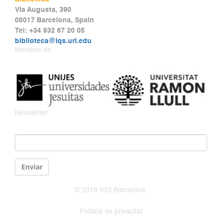
Via Augusta, 390
08017 Barcelona, Spain
Tel: +34 932 67 20 05
biblioteca@iqs.url.edu
Membre de
Newsletter
Email
*
Enviar
© 2019 IQS Barcelona.
Política de privacitat