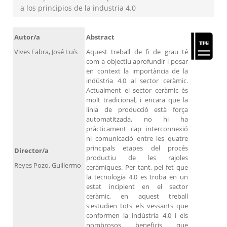
a los principios de la industria 4.0
Autor/a
Abstract
Vives Fabra, José Luís
Aquest treball de fi de grau té
com a objectiu aprofundir i posar
en context la importància de la
indústria 4.0 al sector ceràmic.
Actualment el sector ceràmic és
molt tradicional, i encara que la
línia de producció està força
automatitzada, no hi ha
pràcticament cap interconnexió
ni comunicació entre les quatre
principals etapes del procés
Director/a
productiu de les rajoles
Reyes Pozo, Guillermo
ceràmiques. Per tant, pel fet que
la tecnologia 4.0 es troba en un
estat incipient en el sector
ceràmic, en aquest treball
s'estudien tots els vessants que
conformen la indústria 4.0 i els
nombrosos beneficis que