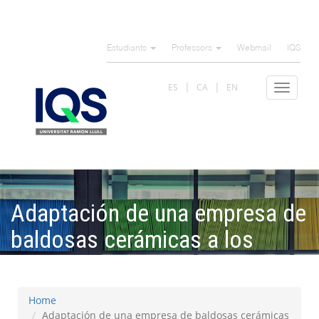
Skip
to
Estudiants
Professors
Webmail
IQS
main
content
ES
CA
EN
Toggle
navigat
Adaptación de una empresa de
baldosas cerámicas a los
principios de la industria 4.0
Home
Adaptación de una empresa de baldosas cerámicas