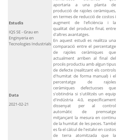
aportaria a una planta de
producció de rajoles ceràmiques,
en termes de reducció de costos i
augment de l'eficiència i la
Estudis
qualitat del producte final, entre
IQS SE - Grau en
d'altres avantatges.
Enginyeria en
En aquest estudi es realitza una
Tecnologies Industrials
comparació entre el percentatge
de rajoles ceràmiques que
actualment arriben al final del
procés productiu amb algun tipus
de defecte (realitzant els controls
d'humitat de forma manual) i el
percentatge de rajoles
ceràmiques defectuoses que
s'obtindria si s'utilitzés un equip
Data
d'indústria 4.0, específicament
2021-02-21
dissenyat per al control
automàtic de premsatge
mitjançant la mesura en continu
de la humitat de les peces. També
es fa el càlcul de l'estalvi en costos
de terra atomitzada que la