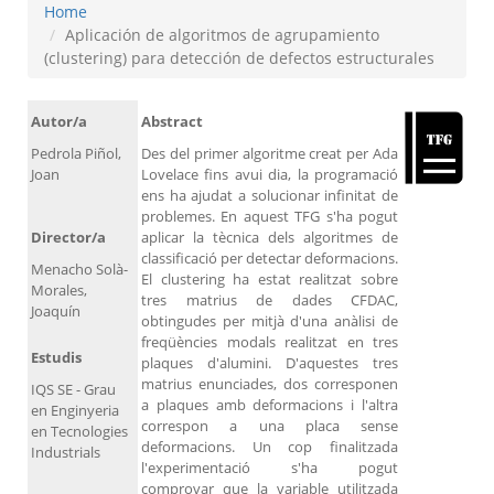
Home
Aplicación de algoritmos de agrupamiento
(clustering) para detección de defectos estructurales
Autor/a
Abstract
Pedrola Piñol,
Des del primer algoritme creat per Ada
Joan
Lovelace fins avui dia, la programació
ens ha ajudat a solucionar infinitat de
problemes. En aquest TFG s'ha pogut
Director/a
aplicar la tècnica dels algoritmes de
classificació per detectar deformacions.
Menacho Solà-
El clustering ha estat realitzat sobre
Morales,
tres matrius de dades CFDAC,
Joaquín
obtingudes per mitjà d'una anàlisi de
freqüències modals realitzat en tres
Estudis
plaques d'alumini. D'aquestes tres
matrius enunciades, dos corresponen
IQS SE - Grau
a plaques amb deformacions i l'altra
en Enginyeria
correspon a una placa sense
en Tecnologies
deformacions. Un cop finalitzada
Industrials
l'experimentació s'ha pogut
comprovar que la variable utilitzada