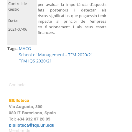
Control de
per avaluar la importància d’aquests
Gestió
fets posteriors i detectar els
riscos significatius que poguessin tenir
Data
impacte al principi de l’empresa
en funcionament i als seus estats
2021-07-06
financers.
Tags:
MACG
School of Management - TFM 2020/21
TFM IQS 2020/21
Contacte
Biblioteca
Via Augusta, 390
08017 Barcelona, Spain
Tel: +34 932 67 20 05
biblioteca@iqs.url.edu
Membre de