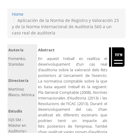
Home
Aplicación de la Norma de Registro y Valoración 23
y de la Norma Internacional de Auditoría 560 a un
caso real de auditoría
Autor/a
Abstract
Fomenko,
En aquest treball es realitza el
Stanislav
desenvolupament d’un cas real
d’auditoria sobre la valoració dels fets
posteriors al tancament de l’exercici.
Director/a
La normativa comptable sobre la que
es basa aquest treball és la següent:
Martínez
Pla General Comptable (2008), Normes
Blasco, Mónica
Internacionales d’Auditoria (2013) i les
Resolucions de l’ICAC (2013). Durant el
desenvolupament del cas, s’han
Estudis
analitzat els diferents escenaris que
IQS SM -
podrien tenir un impacte als
Màster en
fets posteriors de l’empresa. També
Auditoria i
s’han realitzat varies proves d’auditoria