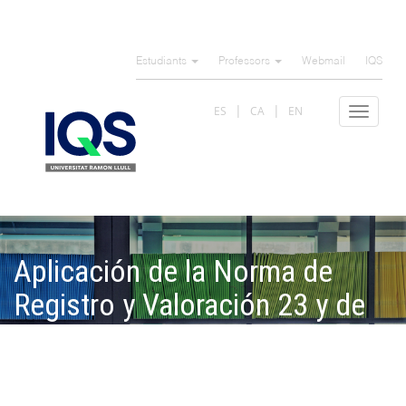
Skip
to
Estudiants
Professors
Webmail
IQS
main
content
ES
CA
EN
Toggle
navigat
Aplicación de la Norma de
Registro y Valoración 23 y de
la Norma Internacional de
Auditoría 560 a un caso real de
auditoría