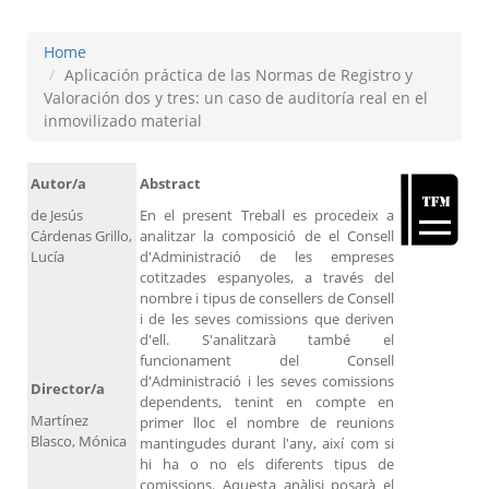
Home
Aplicación práctica de las Normas de Registro y
Valoración dos y tres: un caso de auditoría real en el
inmovilizado material
Autor/a
Abstract
de Jesús
En el present Treball es procedeix a
Cárdenas Grillo,
analitzar la composició de el Consell
Lucía
d'Administració de les empreses
cotitzades espanyoles, a través del
nombre i tipus de consellers de Consell
i de les seves comissions que deriven
d'ell. S'analitzarà també el
funcionament del Consell
d'Administració i les seves comissions
Director/a
dependents, tenint en compte en
Martínez
primer lloc el nombre de reunions
Blasco, Mónica
mantingudes durant l'any, així com si
hi ha o no els diferents tipus de
comissions. Aquesta anàlisi posarà el