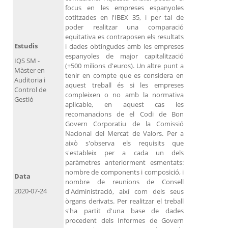
focus en les empreses espanyoles
cotitzades en l'IBEX 35, i per tal de
poder realitzar una comparació
equitativa es contraposen els resultats
Estudis
i dades obtingudes amb les empreses
espanyoles de major capitalització
IQS SM -
(+500 milions d'euros). Un altre punt a
Màster en
tenir en compte que es considera en
Auditoria i
aquest treball és si les empreses
Control de
compleixen o no amb la normativa
Gestió
aplicable, en aquest cas les
recomanacions de el Codi de Bon
Govern Corporatiu de la Comissió
Nacional del Mercat de Valors. Per a
això s'observa els requisits que
s'estableix per a cada un dels
paràmetres anteriorment esmentats:
nombre de components i composició, i
Data
nombre de reunions de Consell
2020-07-24
d'Administració, així com dels seus
òrgans derivats. Per realitzar el treball
s'ha partit d'una base de dades
procedent dels Informes de Govern