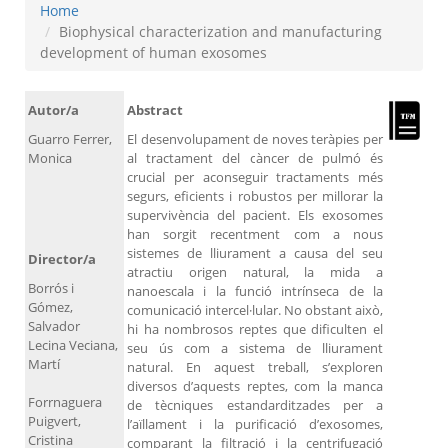
Home
Biophysical characterization and manufacturing
development of human exosomes
Autor/a
Abstract
Guarro Ferrer,
El desenvolupament de noves teràpies per
Monica
al tractament del càncer de pulmó és
crucial per aconseguir tractaments més
segurs, eficients i robustos per millorar la
supervivència del pacient. Els exosomes
han sorgit recentment com a nous
sistemes de lliurament a causa del seu
Director/a
atractiu origen natural, la mida a
Borrós i
nanoescala i la funció intrínseca de la
Gómez,
comunicació intercel·lular. No obstant això,
Salvador
hi ha nombrosos reptes que dificulten el
Lecina Veciana,
seu ús com a sistema de lliurament
Martí
natural. En aquest treball, s’exploren
diversos d’aquests reptes, com la manca
Forrnaguera
de tècniques estandarditzades per a
Puigvert,
l’aïllament i la purificació d’exosomes,
Cristina
comparant la filtració i la centrifugació