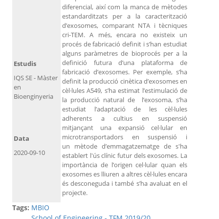
diferencial, així com la manca de mètodes
estandarditzats per a la caracterització
d’exosomes, comparant NTA i tècniques
cri-TEM. A més, encara no existeix un
procés de fabricació definit i s’han estudiat
alguns paràmetres de bioprocés per a la
definició futura d’una plataforma de
Estudis
fabricació d’exosomes. Per exemple, s’ha
IQS SE - Màster
definit la producció cinètica d’exosomes en
en
cèl·lules A549, s’ha estimat l’estimulació de
Bioenginyeria
la producció natural de l’exosoma, s’ha
estudiat l’adaptació de les cèl·lules
adherents a cultius en suspensió
mitjançant una expansió cel·lular en
microtransportadors en suspensió i
Data
un mètode d’emmagatzematge de s'ha
2020-09-10
establert l'ús clínic futur dels exosomes. La
importància de l’origen cel·lular quan els
exosomes es lliuren a altres cèl·lules encara
és desconeguda i també s’ha avaluat en el
projecte.
Tags:
MBIO
School of Engineering - TFM 2019/20