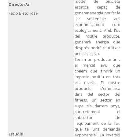
model de bicicleta
Director/a:
estàtica capaç de
generar energia per fer la
Fazio Bieto, José
llar sostenible tant
econòmicament com
ecològicament. Amb l'ús
del nostre producte,
generarà energia que
després podrà reutilitzar
per casa seva.
Tenim un producte únic
al mercat avui que
creiem que tindrà un
impacte positiu en tots
els nivells. El nostre
producte s'emmarca
dins del sector del
fitness, un sector en
auge els darrers anys,
concretament el
subsector de
l'equipament de la llar,
que té una demanda
Estudis
exponencial. La inversió