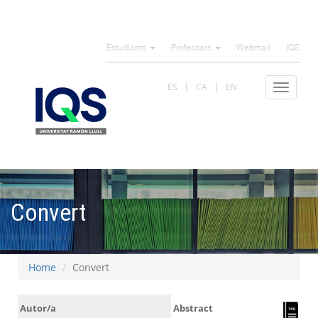
Skip
to
Estudiants
Professors
Webmail
IQS
main
content
ES
CA
EN
Toggle
navigat
Convert
Home
Convert
Autor/a
Abstract