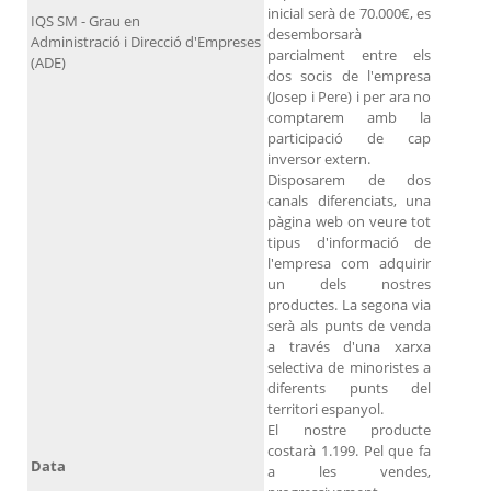
inicial serà de 70.000€, es
IQS SM - Grau en
desemborsarà
Administració i Direcció d'Empreses
parcialment entre els
(ADE)
dos socis de l'empresa
(Josep i Pere) i per ara no
comptarem amb la
participació de cap
inversor extern.
Disposarem de dos
canals diferenciats, una
pàgina web on veure tot
tipus d'informació de
l'empresa com adquirir
un dels nostres
productes. La segona via
serà als punts de venda
a través d'una xarxa
selectiva de minoristes a
diferents punts del
territori espanyol.
El nostre producte
costarà 1.199. Pel que fa
Data
a les vendes,