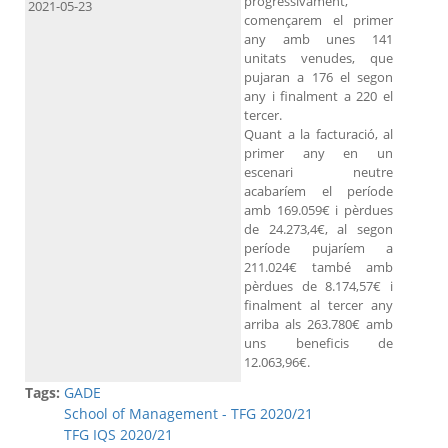
progressivament,
2021-05-23
començarem el primer
any amb unes 141
unitats venudes, que
pujaran a 176 el segon
any i finalment a 220 el
tercer.
Quant a la facturació, al
primer any en un
escenari neutre
acabaríem el període
amb 169.059€ i pèrdues
de 24.273,4€, al segon
període pujaríem a
211.024€ també amb
pèrdues de 8.174,57€ i
finalment al tercer any
arriba als 263.780€ amb
uns beneficis de
12.063,96€.
Tags:
GADE
School of Management - TFG 2020/21
TFG IQS 2020/21