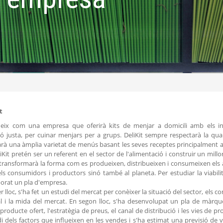
t
 neix com una empresa que oferirà kits de menjar a domicili amb els ing
ó justa, per cuinar menjars per a grups. DeliKit sempre respectarà la qual
rà una àmplia varietat de menús basant les seves receptes principalment a
liKit pretén ser un referent en el sector de l'alimentació i construir un mill
transformarà la forma com es produeixen, distribueixen i consumeixen els a
s consumidors i productors sinó també al planeta. Per estudiar la viabil
borat un pla d'empresa.
 lloc, s'ha fet un estudi del mercat per conèixer la situació del sector, els com
l i la mida del mercat. En segon lloc, s'ha desenvolupat un pla de màrqu
 producte ofert, l'estratègia de preus, el canal de distribució i les vies de p
i dels factors que influeixen en les vendes i s'ha estimat una previsió de 