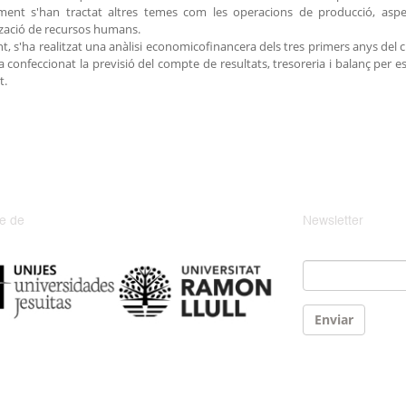
ment s'han tractat altres temes com les operacions de producció, aspect
tzació de recursos humans.
t, s'ha realitzat una anàlisi economicofinancera dels tres primers anys del ci
ha confeccionat la previsió del compte de resultats, tresoreria i balanç per es
t.
e de
Newsletter
Email
*
Enviar