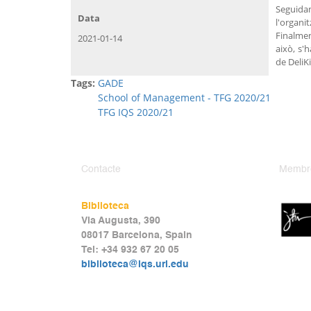
Seguida
Data
l'organi
Finalmen
2021-01-14
això, s'
de DeliKi
Tags:
GADE
School of Management - TFG 2020/21
TFG IQS 2020/21
Contacte
Membr
Biblioteca
Via Augusta, 390
08017 Barcelona, Spain
Tel: +34 932 67 20 05
biblioteca@iqs.url.edu