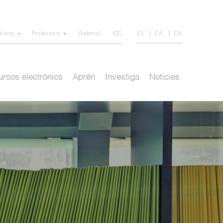
ES
CA
EN
diants
Professors
Webmail
IQS
rsos electrònics
Aprèn
Investiga
Notícies