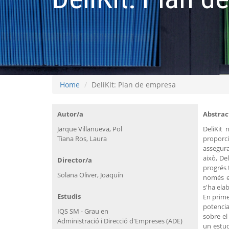
Home
DeliKit: Plan de empresa
Autor/a
Abstrac
Jarque Villanueva, Pol
DeliKit
Tiana Ros, Laura
proporci
assegura
això, De
Director/a
progrés 
Solana Oliver, Joaquín
només el
s'ha ela
Estudis
En primer
potencia
IQS SM - Grau en
sobre el
Administració i Direcció d'Empreses (ADE)
un estud