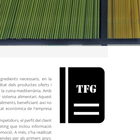
redients necessaris, en la
itat dels productes oferts i
 la cuina mediterrània. Amb
or sistema alimentari. Aquest
liments, beneficiant així no
itat econòmica de l'empresa
petidors, el perfil del client
eting que inclou informació
romoció. A més, s'ha realitzat
vendes per als primers anys.