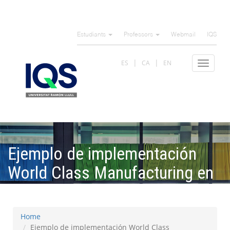
Skip
to
Estudiants
Professors
Webmail
IQS
main
content
ES
CA
EN
Toggle
navigat
Ejemplo de implementación
World Class Manufacturing en
Unilever
Home
Ejemplo de implementación World Class