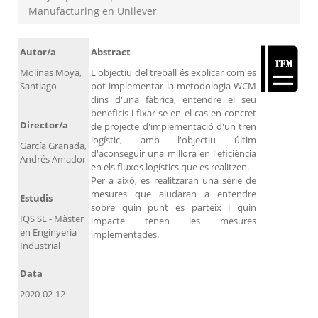
Manufacturing en Unilever
Autor/a
Abstract
Molinas Moya,
L'objectiu del treball és explicar com es
Santiago
pot implementar la metodologia WCM
dins d'una fàbrica, entendre el seu
beneficis i fixar-se en el cas en concret
Director/a
de projecte d'implementació d'un tren
logístic, amb l'objectiu últim
García Granada,
d'aconseguir una millora en l'eficiència
Andrés Amador
en els fluxos logístics que es realitzen.
Per a això, es realitzaran una sèrie de
mesures que ajudaran a entendre
Estudis
sobre quin punt es parteix i quin
IQS SE - Màster
impacte tenen les mesures
en Enginyeria
implementades.
Industrial
Data
2020-02-12