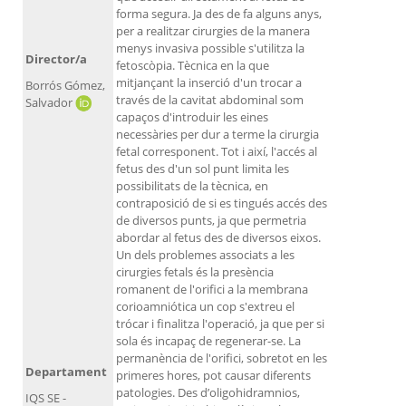
forma segura. Ja des de fa alguns anys,
per a realitzar cirurgies de la manera
menys invasiva possible s'utilitza la
Director/a
fetoscòpia. Tècnica en la que
mitjançant la inserció d'un trocar a
Borrós Gómez,
través de la cavitat abdominal som
Salvador
capaços d'introduir les eines
necessàries per dur a terme la cirurgia
fetal corresponent. Tot i així, l'accés al
fetus des d'un sol punt limita les
possibilitats de la tècnica, en
contraposició de si es tingués accés des
de diversos punts, ja que permetria
abordar al fetus des de diversos eixos.
Un dels problemes associats a les
cirurgies fetals és la presència
romanent de l'orifici a la membrana
corioamniótica un cop s'extreu el
trócar i finalitza l'operació, ja que per si
sola és incapaç de regenerar-se. La
permanència de l'orifici, sobretot en les
Departament
primeres hores, pot causar diferents
patologies. Des d’oligohidramnios,
IQS SE -