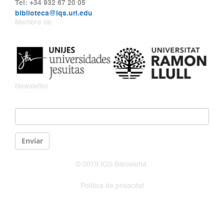
Tel: +34 932 67 20 05
biblioteca@iqs.url.edu
Membre de
Newsletter
Email
*
Enviar
© 2019 IQS Barcelona.
Política de privacitat