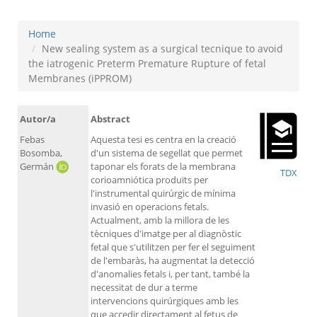
Home
New sealing system as a surgical tecnique to avoid
the iatrogenic Preterm Premature Rupture of fetal
Membranes (iPPROM)
Autor/a
Abstract
Febas
Aquesta tesi es centra en la creació
Bosomba,
d'un sistema de segellat que permet
Germán
taponar els forats de la membrana
TDX
corioamniótica produïts per
l'instrumental quirúrgic de mínima
invasió en operacions fetals.
Actualment, amb la millora de les
tècniques d'imatge per al diagnòstic
fetal que s'utilitzen per fer el seguiment
de l'embaràs, ha augmentat la detecció
d'anomalies fetals i, per tant, també la
necessitat de dur a terme
intervencions quirúrgiques amb les
que accedir directament al fetus de