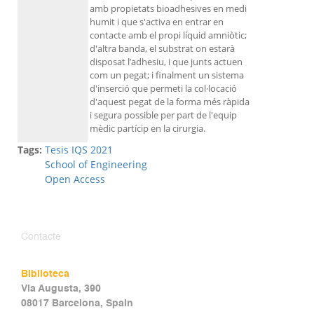
amb propietats bioadhesives en medi
humit i que s'activa en entrar en
contacte amb el propi líquid amniòtic;
d'altra banda, el substrat on estarà
disposat l’adhesiu, i que junts actuen
com un pegat; i finalment un sistema
d'inserció que permeti la col·locació
d'aquest pegat de la forma més ràpida
i segura possible per part de l'equip
mèdic partícip en la cirurgia.
Tags:
Tesis IQS 2021
School of Engineering
Open Access
Contacte
Biblioteca
Via Augusta, 390
08017 Barcelona, Spain