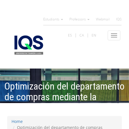
Skip
to
Estudiants
Professors
Webmail
IQS
main
content
ES
CA
EN
Toggle
navigat
Optimización del departamento
de compras mediante la
implementación de indicadores
Home
Optimización del departamento de compras