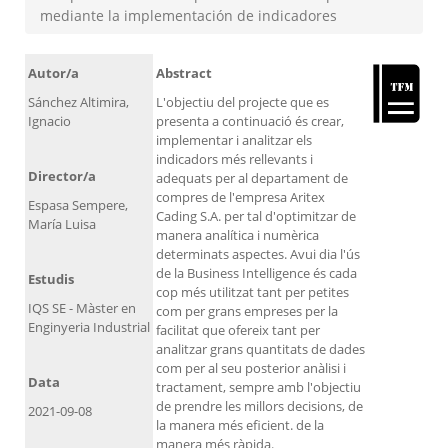
mediante la implementación de indicadores
Autor/a
Abstract
Sánchez Altimira,
L'objectiu del projecte que es
Ignacio
presenta a continuació és crear,
implementar i analitzar els
indicadors més rellevants i
Director/a
adequats per al departament de
compres de l'empresa Aritex
Espasa Sempere,
Cading S.A. per tal d'optimitzar de
María Luisa
manera analítica i numèrica
determinats aspectes. Avui dia l'ús
de la Business Intelligence és cada
Estudis
cop més utilitzat tant per petites
IQS SE - Màster en
com per grans empreses per la
Enginyeria Industrial
facilitat que ofereix tant per
analitzar grans quantitats de dades
com per al seu posterior anàlisi i
Data
tractament, sempre amb l'objectiu
de prendre les millors decisions, de
2021-09-08
la manera més eficient. de la
manera més ràpida.