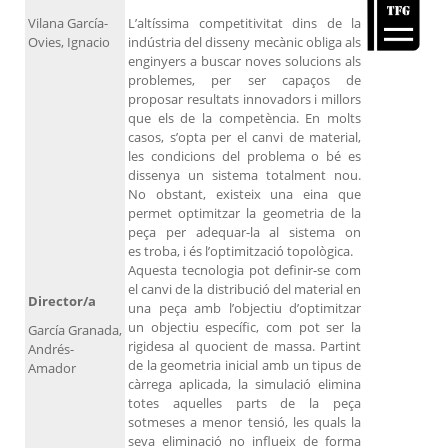
Vilana García-
L’altíssima competitivitat dins de la
Ovies, Ignacio
indústria del disseny mecànic obliga als
enginyers a buscar noves solucions als
problemes, per ser capaços de
proposar resultats innovadors i millors
que els de la competència. En molts
casos, s’opta per el canvi de material,
les condicions del problema o bé es
dissenya un sistema totalment nou.
No obstant, existeix una eina que
permet optimitzar la geometria de la
peça per adequar-la al sistema on
es troba, i és l’optimització topològica.
Aquesta tecnologia pot definir-se com
el canvi de la distribució del material en
Director/a
una peça amb l’objectiu d’optimitzar
un objectiu específic, com pot ser la
García Granada,
rigidesa al quocient de massa. Partint
Andrés-
de la geometria inicial amb un tipus de
Amador
càrrega aplicada, la simulació elimina
totes aquelles parts de la peça
sotmeses a menor tensió, les quals la
seva eliminació no influeix de forma