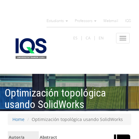
Skip
to
Estudiants
Professors
Webmail
IQS
main
content
ES
CA
EN
Toggle
navigat
Optimización topológica
usando SolidWorks
Home
Optimización topológica usando SolidWorks
Autor/a
Abstract