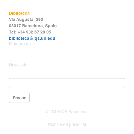
Biblioteca
Via Augusta, 390
08017 Barcelona, Spain
Tel: +34 932 67 20 05
biblioteca@iqs.url.edu
Membre de
Newsletter
Email
*
Enviar
© 2019 IQS Barcelona.
Política de privacitat