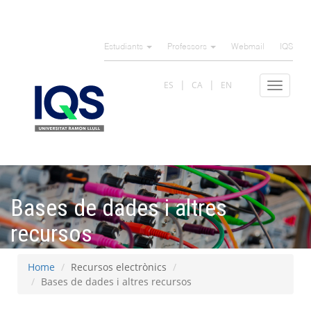
Skip
to
Estudiants
Professors
Webmail
IQS
main
content
ES
CA
EN
Toggle
navigat
Bases de dades i altres
recursos
Home
Recursos electrònics
Bases de dades i altres recursos