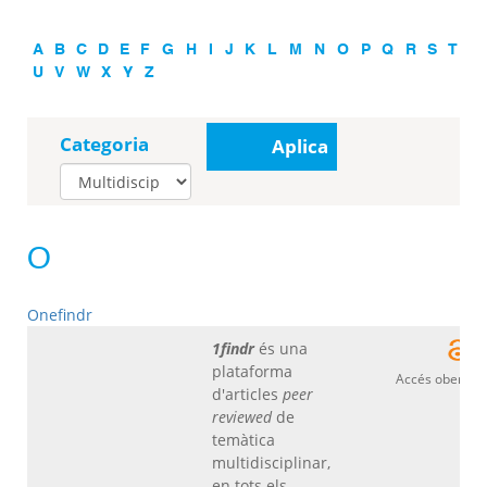
A
B
C
D
E
F
G
H
I
J
K
L
M
N
O
P
Q
R
S
T
U
V
W
X
Y
Z
Categoria
Aplica
O
Onefindr
1findr
és una
plataforma
Accés obert
d'articles
peer
reviewed
de
temàtica
multidisciplinar,
en tots els