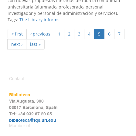
con nuevas propuestas literarias de toda la comunidad
universitaria (alumnado, profesorado, personal
investigador y personal de administración y servicios).
Tags:
The Library informs
« first
‹ previous
1
2
3
4
5
6
7
next ›
last »
Contact
Biblioteca
Via Augusta, 390
08017 Barcelona, Spain
Tel: +34 932 67 20 05
biblioteca@iqs.url.edu
Member of