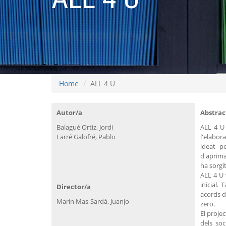
Home
ALL 4 U
Autor/a
Abstrac
Balagué Ortiz, Jordi
ALL 4 U 
Farré Galofré, Pablo
l'elabor
ideat p
d'aprima
ha sorgi
ALL 4 U 
inicial.
Director/a
acords d
Marín Mas-Sardà, Juanjo
zero.
El proje
dels soc