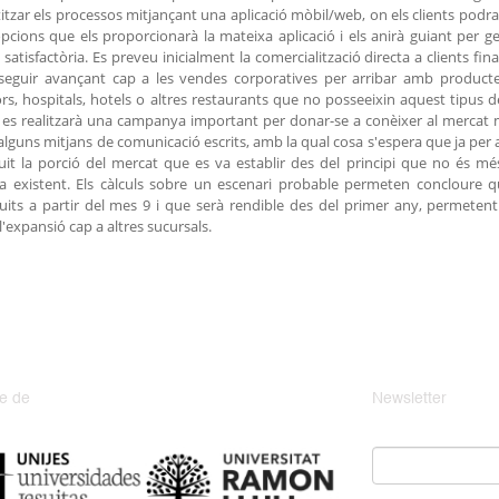
tzar els processos mitjançant una aplicació mòbil/web, on els clients podra
opcions que els proporcionarà la mateixa aplicació i els anirà guiant per 
satisfactòria. Es preveu inicialment la comercialització directa a clients fina
 seguir avançant cap a les vendes corporatives per arribar amb product
s, hospitals, hotels o altres restaurants que no posseeixin aquest tipus 
 es realitzarà una campanya important per donar-se a conèixer al mercat m
i alguns mitjans de comunicació escrits, amb la qual cosa s'espera que ja per a
it la porció del mercat que es va establir des del principi que no és mé
 existent. Els càlculs sobre un escenari probable permeten concloure q
uits a partir del mes 9 i que serà rendible des del primer any, permetent 
l'expansió cap a altres sucursals.
e de
Newsletter
Email