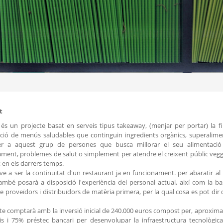
t
és un projecte basat en serveis tipus takeaway, (menjar per portar) la fin
ació de menús saludables que continguin ingredients orgànics, superalimen
er a aquest grup de persones que busca millorar el seu alimentació a
ment, problemes de salut o simplement per atendre el creixent públic veggie
t en els darrers temps.
ve a ser la continuïtat d'un restaurant ja en funcionament. per abaratir al
 També posarà a disposició l'experiència del personal actual, així com la ba
e proveïdors i distribuïdors de matèria primera, per la qual cosa es pot di
cte comptarà amb la inversió inicial de 240.000 euros compost per, aproxi
is i 75% préstec bancari per desenvolupar la infraestructura tecnològic