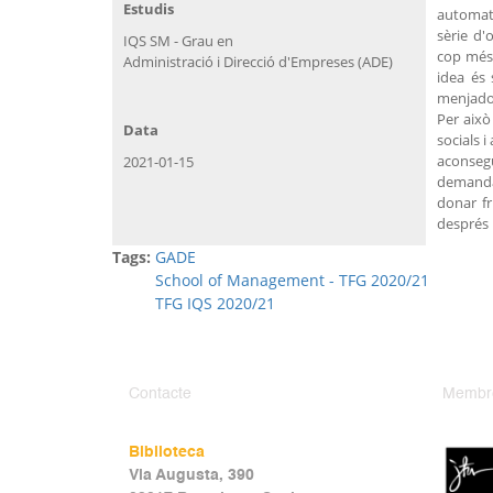
Estudis
automati
sèrie d'
IQS SM - Grau en
cop més 
Administració i Direcció d'Empreses (ADE)
idea és
menjador
Per això
Data
socials 
aconsegu
2021-01-15
demanda
donar fr
després 
Tags:
GADE
School of Management - TFG 2020/21
TFG IQS 2020/21
Contacte
Membr
Biblioteca
Via Augusta, 390