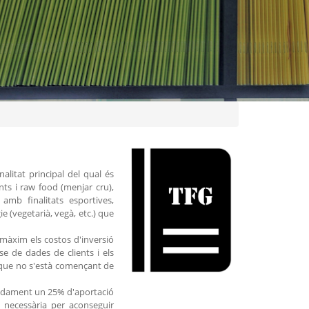
alitat principal del qual és
ts i raw food (menjar cru),
mb finalitats esportives,
 (vegetarià, vegà, etc.) que
 màxim els costos d'inversió
se de dades de clients i els
r que no s'està començant de
madament un 25% d'aportació
a necessària per aconseguir