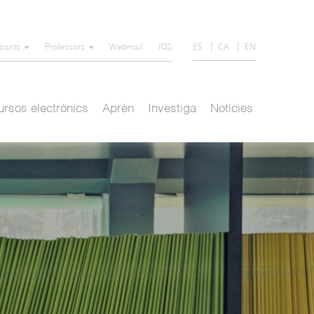
ES
CA
EN
diants
Professors
Webmail
IQS
rsos electrònics
Aprèn
Investiga
Notícies