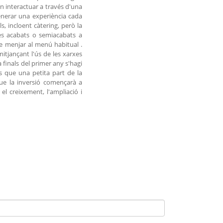
n interactuar a través d'una
generar una experiència cada
ls, incloent càtering, però la
es acabats o semiacabats a
de menjar al menú habitual .
itjançant l'ús de les xarxes
 finals del primer any s'hagi
s que una petita part de la
ue la inversió començarà a
el creixement, l'ampliació i