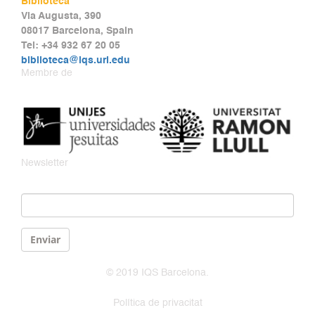
Biblioteca
Via Augusta, 390
08017 Barcelona, Spain
Tel: +34 932 67 20 05
biblioteca@iqs.url.edu
Membre de
Newsletter
Email
*
Enviar
© 2019 IQS Barcelona.
Política de privacitat