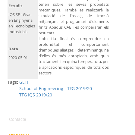
tenen sobre les seves propietats
Estudis
mecàniques. També es realitzarà la
IQS SE - Grau
simulació de l'assaig de tracció
en Enginyeria
mitjançant el programari d'elements
en Tecnologies
finits Abaqus CAE i es compararan els
Industrials
resultats.
L'objectiu final és comprendre en
profunditat el comportament
Data
d'ambdues aliatges, i determinar quina
d'elles és més apropiada, amb quin
2020-05-01
tractament i en quina temperatura, per
a aplicacions específiques de tots dos
sectors.
Tags:
GETI
School of Engineering - TFG 2019/20
TFG IQS 2019/20
Contacte