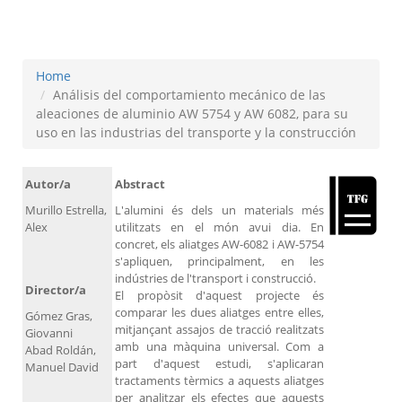
construcción
Home
Análisis del comportamiento mecánico de las
aleaciones de aluminio AW 5754 y AW 6082, para su
uso en las industrias del transporte y la construcción
Autor/a
Abstract
Murillo Estrella,
L'alumini és dels un materials més
Alex
utilitzats en el món avui dia. En
concret, els aliatges AW-6082 i AW-5754
s'apliquen, principalment, en les
indústries de l'transport i construcció.
Director/a
El propòsit d'aquest projecte és
comparar les dues aliatges entre elles,
Gómez Gras,
mitjançant assajos de tracció realitzats
Giovanni
amb una màquina universal. Com a
Abad Roldán,
part d'aquest estudi, s'aplicaran
Manuel David
tractaments tèrmics a aquests aliatges
per analitzar els efectes que aquests