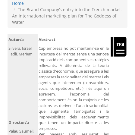
Home
The Brand Company’s entry into the French market-
An international marketing plan for The Goddess of
Water
Autor/a
Abstract
Silvera, Israel
Cap empresa no pot mantenir-se en la
Fadli, Meriem
incertesa del mercat sense una seriosa
implicació dels components estratègics
rellevants. A diferència de la teoria
clàssica d'economia, que assegura a les
empreses la racionalitat del mercat i els
agents que intervenen (consumidors,
socis, competidors, etc.) i és aquí on
aprenem, l'economia del
comportament és on la majoria de les
accions es deriven d'una irracionalitat
que augmenta l'ambigüitat i la
imprevisibilitat dels esdeveniments
Director/a
que tenen un impacte directe a les
empreses.
Palau Saumell,
Per navegar amb seguretat, les