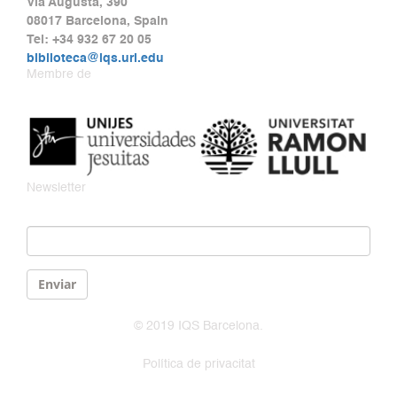
Via Augusta, 390
08017 Barcelona, Spain
Tel: +34 932 67 20 05
biblioteca@iqs.url.edu
Membre de
Newsletter
Email
*
Enviar
© 2019 IQS Barcelona.
Política de privacitat