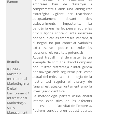
Ramon
empreses han de dissenyar i
comprometre's amb una ambigüitat
estratègica vigilant per reaccionar
adequadament davant dels
esdeveniments impactants. La
pandèmia ens ha fet pensar sobre les
difícils lliçons sobre quanta incertesa
pot perjudicar les empreses. Per tant, si
el negoci no pot controlar variables
externes, se'n poden controlar les
reaccions i els resultats potencials.
Aquest treball final de màster és un
Estudis
exemple de com The Brand Company
pot utilitzar l'estratègia d'intel·ligència
IQS SM -
per navegar amb seguretat per l'estat
Master in
actual del món. La metodologia de la
International
nostra tesi seguirà el disseny de
Marketing in a
l'anàlisi estratègica juntament amb la
Digital
investigació científica.
Environment /
La metodologia parteix d'una anàlisi
International
interna exhaustiva de les diferents
Marketing &
dimensions de l'activitat de l'empresa.
Sales
Podrem concloure en aquest apartat
Management