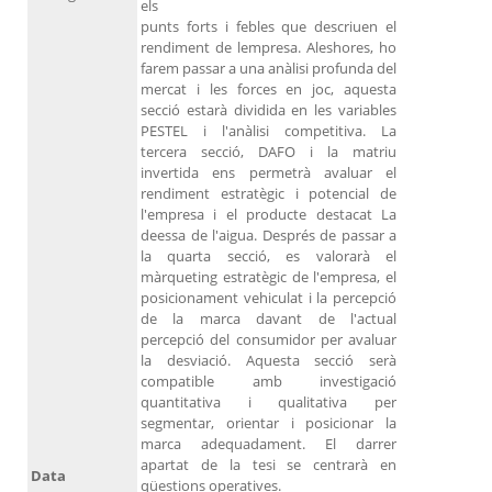
els
punts forts i febles que descriuen el
rendiment de lempresa. Aleshores, ho
farem passar a una anàlisi profunda del
mercat i les forces en joc, aquesta
secció estarà dividida en les variables
PESTEL i l'anàlisi competitiva. La
tercera secció, DAFO i la matriu
invertida ens permetrà avaluar el
rendiment estratègic i potencial de
l'empresa i el producte destacat La
deessa de l'aigua. Després de passar a
la quarta secció, es valorarà el
màrqueting estratègic de l'empresa, el
posicionament vehiculat i la percepció
de la marca davant de l'actual
percepció del consumidor per avaluar
la desviació. Aquesta secció serà
compatible amb investigació
quantitativa i qualitativa per
segmentar, orientar i posicionar la
marca adequadament. El darrer
apartat de la tesi se centrarà en
Data
qüestions operatives.