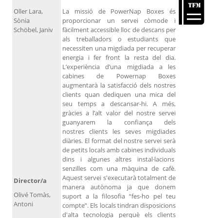
Oller Lara,
La missió de PowerNap Boxes és
Sònia
proporcionar un servei còmode i
Schöbel, Janiv
fàcilment accessible lloc de descans per
als treballadors o estudiants que
necessiten una migdiada per recuperar
energia i fer front la resta del dia.
L’experiència d’una migdiada a les
cabines de Powernap Boxes
augmentarà la satisfacció dels nostres
clients quan dediquen una mica del
seu temps a descansar-hi. A més,
gràcies a l’alt valor del nostre servei
guanyarem la confiança dels
nostres clients les seves migdiades
diàries. El format del nostre servei serà
de petits locals amb cabines individuals
dins i algunes altres instal·lacions
senzilles com una màquina de cafè.
Aquest servei s'executarà totalment de
Director/a
manera autònoma ja que donem
Olivé Tomàs,
suport a la filosofia “fes-ho pel teu
Antoni
compte”. Els locals tindran disposicions
d'alta tecnologia perquè els clients