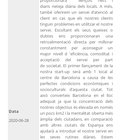
proporcionarà llençols nets i
diaris neteja diària dels locals. A més,
també oferirem un servei d’atenció al
client en cas que els nostres clients
tinguin problemes en utilitzar el nostre
servei. Escoltant els seus queixes o
dubtes ens proporcionaran una
retroalimentació directa per millorar
constantment per aconseguir un
major nivell d 'eficiència, comoditat i
acceptació del servei per part
de societat. El primer llançament de la
nostra start-up serà amb 1 local al
centre de Barcelona a causa de les
perfectes condicions econòmiques i
socioculturals d’aquesta ciutat. Tot
això converteix Barcelona en el lloc
adequat ja que la concentració dels
nostres objectius és elevada en només
Data
un pocs km2 i la mentalitat oberta més
àmplia dels ciutadans, en comparació
2020-06-28
amb altres ciutats de Espanya ens
ajudarà a introduir el nostre servei en
les seves rutines diàries. Estem