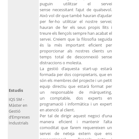
puguin utilitzar el servei
sense necessitant l’ajut de qualsevol.
Això vol dir que també hauran d’ajudar
per fer-ho utilitzar el nostre servei;
hauran de fer els seus propis llits i
treure els llençols sempre han acabat el
servei. Creiem que la filosofia seguida
és la més important eficient per
proporcionar als nostres clients un
temps total de desconnexió sense
distraccions o molesta.
La gestió d’aquesta start-up estarà
formada per dos copropietaris, que en
són els membres del projecte i un petit
equip directiu que estarà format per
Estudis
un responsable de màrqueting,
un comptable, dos experts en
IQS SM -
programació i informàtica i un expert
Màster en
en atenció al client.
Gestió
Per tal de dirigir aquest negoci d’una
d’Empreses
manera eficient i mantenir l’alta
Industrials
comoditat que farem requereixen un
servei de neteja extern que ens