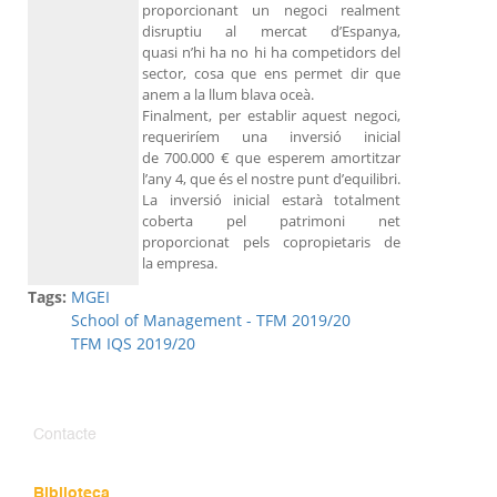
proporcionant un negoci realment
disruptiu al mercat d’Espanya,
quasi n’hi ha no hi ha competidors del
sector, cosa que ens permet dir que
anem a la llum blava oceà.
Finalment, per establir aquest negoci,
requeriríem una inversió inicial
de 700.000 € que esperem amortitzar
l’any 4, que és el nostre punt d’equilibri.
La inversió inicial estarà totalment
coberta pel patrimoni net
proporcionat pels copropietaris de
la empresa.
Tags:
MGEI
School of Management - TFM 2019/20
TFM IQS 2019/20
Contacte
Biblioteca