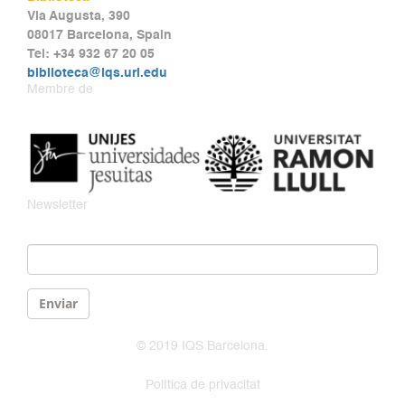
Via Augusta, 390
08017 Barcelona, Spain
Tel: +34 932 67 20 05
biblioteca@iqs.url.edu
Membre de
Newsletter
Email
*
Enviar
© 2019 IQS Barcelona.
Política de privacitat