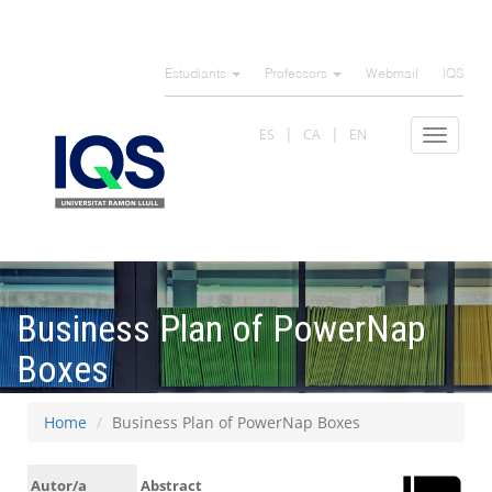
Skip
to
Estudiants
Professors
Webmail
IQS
main
content
ES
CA
EN
Toggle
navigat
Business Plan of PowerNap
Boxes
Home
Business Plan of PowerNap Boxes
Autor/a
Abstract