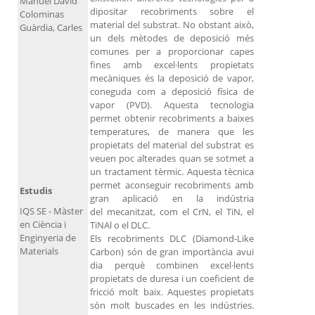
Manuel David
dipositar recobriments sobre el
Colominas
material del substrat. No obstant això,
Guàrdia, Carles
un dels mètodes de deposició més
comunes per a proporcionar capes
fines amb excel·lents propietats
mecàniques és la deposició de vapor,
coneguda com a deposició física de
vapor (PVD). Aquesta tecnologia
permet obtenir recobriments a baixes
temperatures, de manera que les
propietats del material del substrat es
veuen poc alterades quan se sotmet a
un tractament tèrmic. Aquesta tècnica
permet aconseguir recobriments amb
Estudis
gran aplicació en la indústria
IQS SE - Màster
del mecanitzat, com el CrN, el TiN, el
en Ciència i
TiNAl o el DLC.
Enginyeria de
Els recobriments DLC (Diamond-Like
Materials
Carbon) són de gran importància avui
dia perquè combinen excel·lents
propietats de duresa i un coeficient de
fricció molt baix. Aquestes propietats
són molt buscades en les indústries.