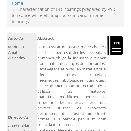
Home
Characterization of DLC coatings prepared by PVD
to reduce white etching cracks in wind turbine
bearings
Autor/a
Abstract
Marinel·lo
La necessitat de buscar materials més
Amat,
específics per a satisfer les necessitats
Alejandro
humanes obliga la indústria a trobar
nous materials capaços de fabricar-los.
Cada vegada es busquen materials que
ofereixin millors propietats
mecàniques, tribológiques i químiques.
Els recobriments són un mètode per a
utilitzar els mateixos
materials modificant només la
superfície del material. Per tant,
permet utilitzar les propietats
del material del substrat modificant
Director/a
només la superfície per a millorar
l'eficàcia del material.
Abad Roldán,
Existeixen diferents tecnologies per a