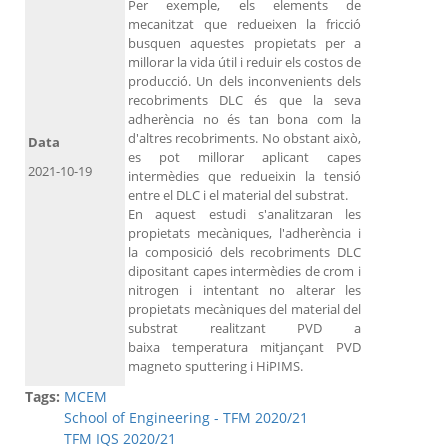
Per exemple, els elements de
mecanitzat que redueixen la fricció
busquen aquestes propietats per a
millorar la vida útil i reduir els costos de
producció. Un dels inconvenients dels
recobriments DLC és que la seva
adherència no és tan bona com la
d'altres recobriments. No obstant això,
Data
es pot millorar aplicant capes
2021-10-19
intermèdies que redueixin la tensió
entre el DLC i el material del substrat.
En aquest estudi s'analitzaran les
propietats mecàniques, l'adherència i
la composició dels recobriments DLC
dipositant capes intermèdies de crom i
nitrogen i intentant no alterar les
propietats mecàniques del material del
substrat realitzant PVD a
baixa temperatura mitjançant PVD
magneto sputtering i HiPIMS.
Tags:
MCEM
School of Engineering - TFM 2020/21
TFM IQS 2020/21