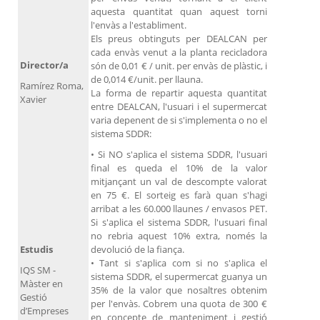
aquesta quantitat quan aquest torni
l'envàs a l'establiment.
Els preus obtinguts per DEALCAN per
cada envàs venut a la planta recicladora
Director/a
són de 0,01 € / unit. per envàs de plàstic, i
de 0,014 €/unit. per llauna.
Ramírez Roma,
La forma de repartir aquesta quantitat
Xavier
entre DEALCAN, l'usuari i el supermercat
varia depenent de si s'implementa o no el
sistema SDDR:
• Si NO s'aplica el sistema SDDR, l'usuari
final es queda el 10% de la valor
mitjançant un val de descompte valorat
en 75 €. El sorteig es farà quan s'hagi
arribat a les 60.000 llaunes / envasos PET.
Si s'aplica el sistema SDDR, l'usuari final
no rebria aquest 10% extra, només la
Estudis
devolució de la fiança.
• Tant si s'aplica com si no s'aplica el
IQS SM -
sistema SDDR, el supermercat guanya un
Màster en
35% de la valor que nosaltres obtenim
Gestió
per l'envàs. Cobrem una quota de 300 €
d’Empreses
en concepte de manteniment i gestió