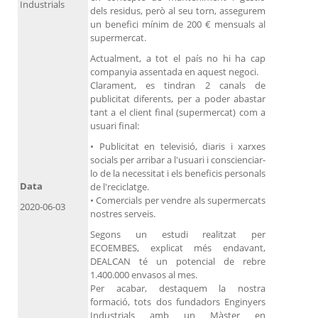
Industrials
dels residus, però al seu torn, assegurem
un benefici mínim de 200 € mensuals al
supermercat.
Actualment, a tot el país no hi ha cap
companyia assentada en aquest negoci.
Clarament, es tindran 2 canals de
publicitat diferents, per a poder abastar
tant a el client final (supermercat) com a
usuari final:
• Publicitat en televisió, diaris i xarxes
socials per arribar a l'usuari i conscienciar-
lo de la necessitat i els beneficis personals
Data
de l'reciclatge.
• Comercials per vendre als supermercats
2020-06-03
nostres serveis.
Segons un estudi realitzat per
ECOEMBES, explicat més endavant,
DEALCAN té un potencial de rebre
1.400.000 envasos al mes.
Per acabar, destaquem la nostra
formació, tots dos fundadors Enginyers
Industrials amb un Màster en