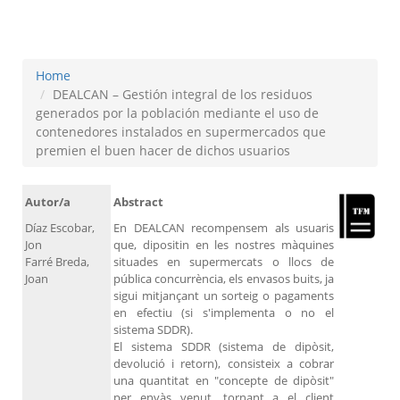
buen hacer de dichos usuarios
Home
DEALCAN – Gestión integral de los residuos
generados por la población mediante el uso de
contenedores instalados en supermercados que
premien el buen hacer de dichos usuarios
Autor/a
Abstract
Díaz Escobar,
En DEALCAN recompensem als usuaris
Jon
que, dipositin en les nostres màquines
Farré Breda,
situades en supermercats o llocs de
Joan
pública concurrència, els envasos buits, ja
sigui mitjançant un sorteig o pagaments
en efectiu (si s'implementa o no el
sistema SDDR).
El sistema SDDR (sistema de dipòsit,
devolució i retorn), consisteix a cobrar
una quantitat en "concepte de dipòsit"
per envàs venut, tornant a el client