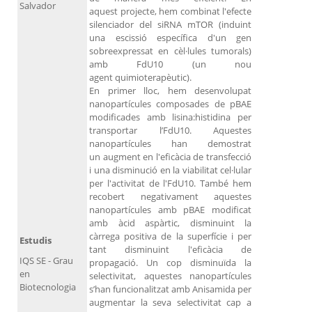
Salvador
aquest projecte, hem combinat l'efecte
silenciador del siRNA mTOR (induint
una escissió específica d'un gen
sobreexpressat en cèl·lules tumorals)
amb FdU10 (un nou
agent quimioterapèutic).
En primer lloc, hem desenvolupat
nanopartícules composades de pBAE
modificades amb lisina:histidina per
transportar l’FdU10. Aquestes
nanopartícules han demostrat
un augment en l'eficàcia de transfecció
i una disminució en la viabilitat cel·lular
per l'activitat de l'FdU10. També hem
recobert negativament aquestes
nanopartícules amb pBAE modificat
amb àcid aspàrtic, disminuint la
càrrega positiva de la superfície i per
Estudis
tant disminuint l'eficàcia de
IQS SE - Grau
propagació. Un cop disminuïda la
en
selectivitat, aquestes nanopartícules
Biotecnologia
s’han funcionalitzat amb Anisamida per
augmentar la seva selectivitat cap a