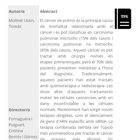
Autor/a
Abstract
Moliner Usón,
El càncer de pulmó és la principal causa
Tomás
de mortalitat relacionada amb el
càncer i es pot classificar en carcinoma
pulmonar microcític (15% dels casos) i
carcinoma pulmonar no microcític
(85% dels casos). Aquest càncer es pot
tractar amb cirurgia només en
etapes primerenques, però el 70% dels
pacients presenten metàstasi a l'hora
del diagnòstic. Tradicionalment,
aquests pacients han estat tractats
amb quimioteràpia o radioteràpia. Les
dosis altes d'aquests tractaments
maten les cèl·lules canceroses amb un
dany incontrolable a les cèl·lules
normals. Recentment han sorgit noves
Director/a
teràpies dirigides, com el silenciament
Fornaguera i
de gens d'ARN específic amb siRNA. La
Puigvert,
teràpia combinada sembla ser l'opció
Cristina
més prometedora per tractar el càncer
Borrós i Gómez,
de manera més eficient. En