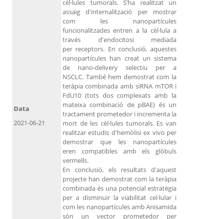
cèl·lules tumorals. S’ha realitzat un
assaig d'internalització per mostrar
com les nanopartícules
funcionalitzades entren a la cèl·lula a
través d'endocitosi mediada
per receptors. En conclusió, aquestes
nanopartícules han creat un sistema
de nano-delivery selectiu per a
NSCLC. També hem demostrat com la
teràpia combinada amb siRNA mTOR i
FdU10 (tots dos complexats amb la
mateixa combinació de pBAE) és un
Data
tractament prometedor i incrementa la
2021-06-21
mort de les cèl·lules tumorals. Es van
realitzar estudis d'hemòlisi ex vivo per
demostrar que les nanopartícules
eren compatibles amb els glòbuls
vermells.
En conclusió, els resultats d'aquest
projecte han demostrat com la teràpia
combinada és una potencial estratègia
per a disminuir la viabilitat cel·lular i
com les nanopartícules amb Anisamida
són un vector prometedor per