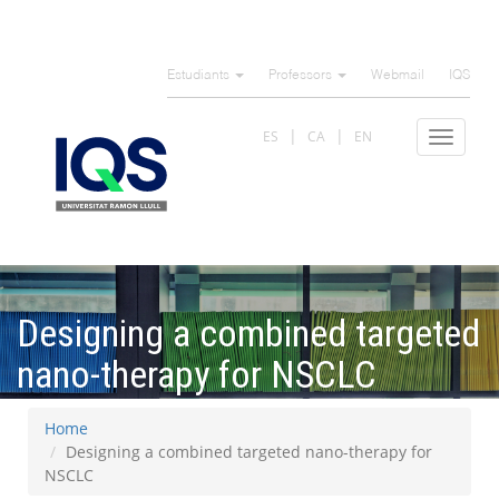
Skip
to
Estudiants
Professors
Webmail
IQS
main
content
ES
CA
EN
Toggle
navigat
Designing a combined targeted
nano-therapy for NSCLC
Home
Designing a combined targeted nano-therapy for
NSCLC