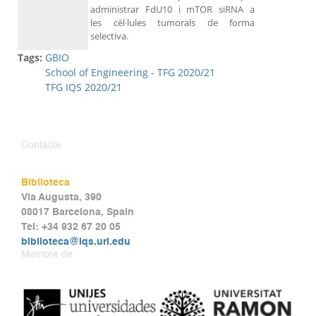
administrar FdU10 i mTOR siRNA a
les cèl·lules tumorals de forma
selectiva.
Tags:
GBIO
School of Engineering - TFG 2020/21
TFG IQS 2020/21
Contacte
Biblioteca
Via Augusta, 390
08017 Barcelona, Spain
Tel: +34 932 67 20 05
biblioteca@iqs.url.edu
Membre de