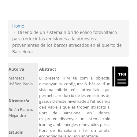
de Barcelona
Home
Diseño de un sistema híbrido eólico-fotovoltaico
para reducir las emisiones a la atmósfera
provenientes de los barcos atracados en el puerto de
Barcelona
Autor/a
Abstract
Manteca
El present TFM té com a objectiu
Ibáñez, Paola
dissenyar la configuració bàsica d’un
sistema híbrid eòlic-fotovoltaic que
permeti la reducció de les emissions de
Director/a
gassos d’efecte hivernacle a l’atmosfera
dels vaixells que es troben atracats al
Rolán Blanco,
Port de Barcelona. Així doncs,
Alejandro
es pretén dissenyar un sistema cold
ironing amb energies renovables per al
Port de Barcelona i fer un anàlisi
Estudis
econòmic de la solució aportada.