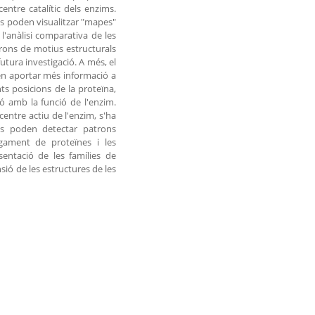
entre catalític dels enzims.
es poden visualitzar "mapes"
l'anàlisi comparativa de les
trons de motius estructurals
utura investigació. A més, el
en aportar més informació a
nts posicions de la proteïna,
ó amb la funció de l'enzim.
centre actiu de l'enzim, s'ha
 es poden detectar patrons
gament de proteïnes i les
sentació de les famílies de
sió de les estructures de les