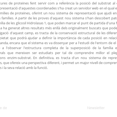
tures de proteïnes fent servir com a referència la posició del substrat al c
epresentació d'aquestes coordenades s'ha creat un servidor web en el qual 
amílies de proteïnes, oferint un nou sistema de representació que ajudi en 
s famílies. A partir de les proves d'aquest nou sistema s'han descobert pa
mília de les glicosil Hidrolasas 1, que poden marcar el punt de partida d'una f
 ha generat altres resultats més enllà dels originalment buscats que pod
tigació d'aquest camp, es tracta de la conservació estructural de les difere
ietat que podrà ajudar a definir la importància de cada posició en relaci
banda, encara que el sistema es va dissenyar per a l'estudi de l'entorn de el 
e a l'observar l'estructura completa de la superposició de la família
urals que mereixen ser estudiats per tal de comprendre millor el ple
ions enzim-substrat. En definitiva, es tracta d'un nou sistema de repre
s, que ofereix una perspectiva diferent, i permet un major nivell de compren
 i la seva relació amb la funció.
e de
Newsletter