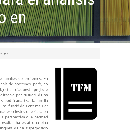
o en
estes
e famílies de proteïnes. En
onals de proteïnes, però, no
jectiu d'aquest projecte
itzable per l'usuari, d'una
s podrà analitzar la família
ra- funció dels enzims. Per
enades celestes que s'usa en
va perspectiva que permeti
 resultat ha estat una eina
riques d'una superposició