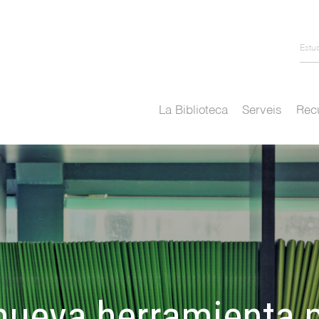
Estu
La Biblioteca
Serveis
Recu
ueva herramienta pa