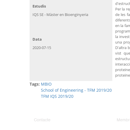
d'estruc
Estudis
Per la r
IQS SE - Màster en Bioenginyeria
de les f
diferent
en la fa
programa
la inves
Data
una prop
2020-07-15
D'altra 
vist qu
estruct
interacc
proteïne
proteïnes
Tags:
MBIO
School of Engineering - TFM 2019/20
TFM IQS 2019/20
Contacte
Membr