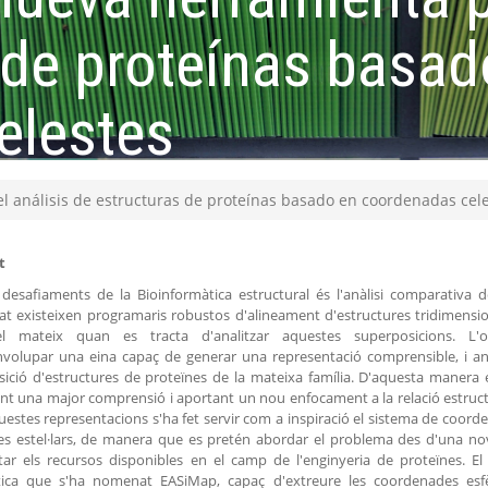
 de proteínas basad
elestes
 análisis de estructuras de proteínas basado en coordenadas cel
t
desafiaments de la Bioinformàtica estructural és l'anàlisi comparativa d
itat existeixen programaris robustos d'alineament d'estructures tridimensi
l mateix quan es tracta d'analitzar aquestes superposicions. L'ob
volupar una eina capaç de generar una representació comprensible, i anal
ició d'estructures de proteïnes de la mateixa família. D'aquesta manera e
t una major comprensió i aportant un nou enfocament a la relació estructu
uestes representacions s'ha fet servir com a inspiració el sistema de coord
es estel·lars, de manera que es pretén abordar el problema des d'una no
r els recursos disponibles en el camp de l'enginyeria de proteïnes. El
tica que s'ha nomenat EASiMap, capaç d'extreure les coordenades esfè