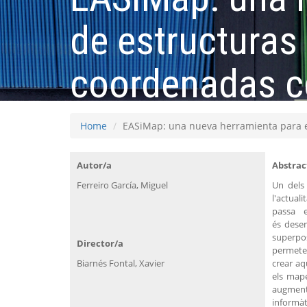
de estructuras
coordenadas c
Home
EASiMap: una nueva herramienta para el
Autor/a
Abstrac
Ferreiro García, Miguel
Un dels 
l'actual
passa e
és desen
superpos
Director/a
permeten
Biarnés Fontal, Xavier
crear aq
els map
augmenta
informà