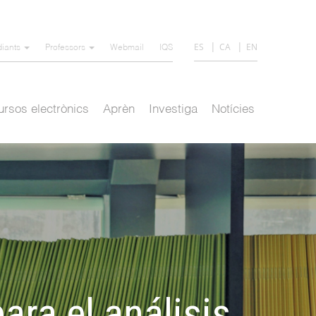
ES
CA
EN
diants
Professors
Webmail
IQS
rsos electrònics
Aprèn
Investiga
Notícies
ra el análisis