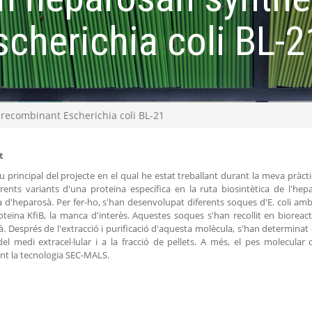
cherichia coli BL-2
n recombinant Escherichia coli BL-21
t
iu principal del projecte en el qual he estat treballant durant la meva pràct
rents variants d'una proteïna específica en la ruta biosintètica de l'hep
 d'heparosà. Per fer-ho, s'han desenvolupat diferents soques d'E. coli amb
oteïna KfiB, la manca d'interès. Aquestes soques s'han recollit en bioreact
. Després de l'extracció i purificació d'aquesta molècula, s'han determinat 
del medi extracel·lular i a la fracció de pellets. A més, el pes molecular 
nt la tecnologia SEC-MALS.