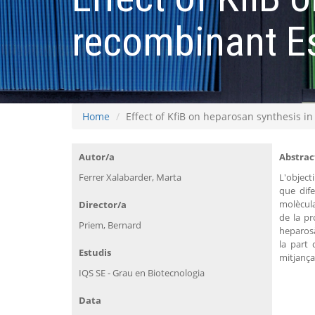
recombinant Es
Home
Effect of KfiB on heparosan synthesis i
Autor/a
Abstrac
Ferrer Xalabarder, Marta
L'object
que dife
molècula
Director/a
de la pr
Priem, Bernard
heparosà
la part 
Estudis
mitjança
IQS SE - Grau en Biotecnologia
Data