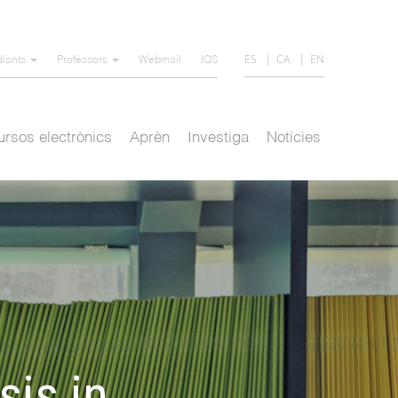
ES
CA
EN
diants
Professors
Webmail
IQS
rsos electrònics
Aprèn
Investiga
Notícies
sis in