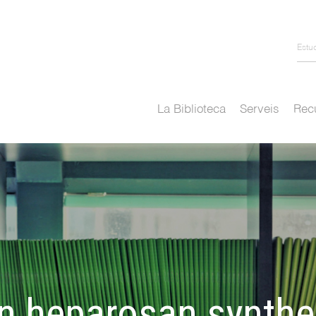
Estu
La Biblioteca
Serveis
Recu
on heparosan synthe