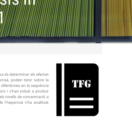
1
ica és determinar els efectes
arosà, poden tenir sobre la
 diferències en la seqüència
ors i s'han induït a produir
els nivells de concentració a
de l'heparosà s'ha analitzat