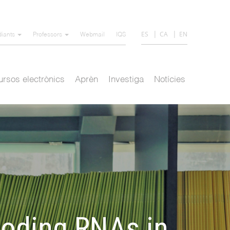
ES
CA
EN
diants
Professors
Webmail
IQS
rsos electrònics
Aprèn
Investiga
Notícies
coding RNAs in