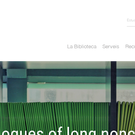
Estu
La Biblioteca
Serveis
Recu
logues of long non