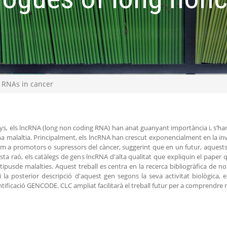
 RNAs in cancer
nys, els lncRNA (long non coding RNA) han anat guanyant importància i, s’h
 malaltia. Principalment, els lncRNA han crescut exponencialment en la inve
m a promotors o supressors del càncer, suggerint que en un futur, aquests g
sta raó, els catàlegs de gens lncRNA d'alta qualitat que expliquin el paper
ipusde malalties. Aquest treball es centra en la recerca bibliogràfica de n
la posterior descripció d'aquest gen segons la seva activitat biològica, el t
ntificació GENCODE. CLC ampliat facilitarà el treball futur per a comprendre mi