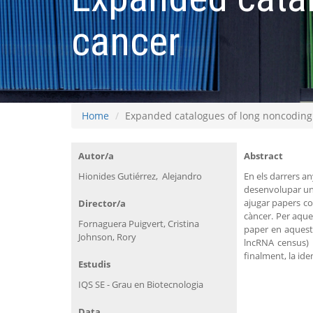
cancer
Home
Expanded catalogues of long noncoding
Autor/a
Abstract
Hionides Gutiérrez, Alejandro
En els darrers a
desenvolupar una
ajugar papers co
Director/a
càncer. Per aque
Fornaguera Puigvert, Cristina
paper en aquestt
Johnson, Rory
lncRNA census) i 
finalment, la ide
Estudis
IQS SE - Grau en Biotecnologia
Data