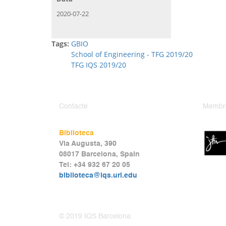
2020-07-22
Tags:
GBIO
School of Engineering - TFG 2019/20
TFG IQS 2019/20
Contacte
Membr
Biblioteca
Via Augusta, 390
08017 Barcelona, Spain
Tel: +34 932 67 20 05
biblioteca@iqs.url.edu
© 2019 IQS Barcelona.