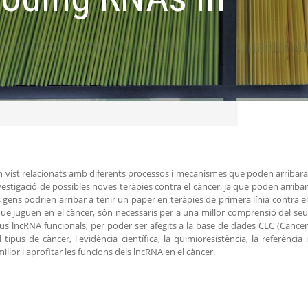
an vist relacionats amb diferents processos i mecanismes que poden arribara
stigació de possibles noves teràpies contra el càncer, ja que poden arribar
ens podrien arribar a tenir un paper en teràpies de primera línia contra el
 que juguen en el càncer, són necessaris per a una millor comprensió del seu
ous lncRNA funcionals, per poder ser afegits a la base de dades CLC (Cancer
ipus de càncer, l'evidència científica, la quimioresistència, la referència i
llor i aprofitar les funcions dels lncRNA en el càncer.