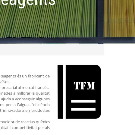
Reagents és un fabricant de
aïsos.
mpresarial al mercat francès.
nades a millorar la qualitat
W ajuda a aconseguir algunes
s per a l'aigua, l'eficiència
tat innovadora en productes
proveïdor de reactius químics
itat i competitivitat per als