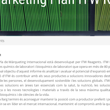
nts
t
la de Màrqueting Internacional està desenvolupat per ITW Reagents. ITW 
s químics de laboratori i bioquímics de laboratori que opera en més de 80 p
ipal objectiu d'aquest informe és analitzar i avaluar el potencial d'expansió e
ó d'ITW és contribuir amb els seus productes a solucions innovadores desti
de les persones, el desenvolupament sostenible i les solucions globals. IT
es solucions en àrees tan essencials com la salut, la nutrició, les solucion
ca o les noves tecnologies i materials a través de la seva màxima quali
bioquímics i de ciències de la vida.
 a llarg termini és aconseguir mantenir la posició com a productor preferit i 
tir-se en líder en el mercat internacional, mantenint el compromís amb la qual