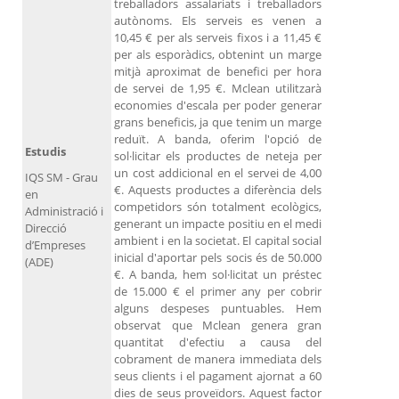
treballadors assalariats i treballadors
autònoms. Els serveis es venen a
10,45 € per als serveis fixos i a 11,45 €
per als esporàdics, obtenint un marge
mitjà aproximat de benefici per hora
de servei de 1,95 €. Mclean utilitzarà
economies d'escala per poder generar
grans beneficis, ja que tenim un marge
reduït. A banda, oferim l'opció de
Estudis
sol·licitar els productes de neteja per
un cost addicional en el servei de 4,00
IQS SM - Grau
€. Aquests productes a diferència dels
en
competidors són totalment ecològics,
Administració i
generant un impacte positiu en el medi
Direcció
ambient i en la societat. El capital social
d’Empreses
inicial d'aportar pels socis és de 50.000
(ADE)
€. A banda, hem sol·licitat un préstec
de 15.000 € el primer any per cobrir
alguns despeses puntuables. Hem
observat que Mclean genera gran
quantitat d'efectiu a causa del
cobrament de manera immediata dels
seus clients i el pagament ajornat a 60
dies de seus proveïdors. Aquest factor