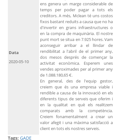
ens genera un marge considerable de
temps per poder pagar a tots els
creditors. A més, Mclean té uns costos
fixos bastant reduïts a causa que no ha
d'invertir en grans infraestructures o
en la compra de maquinària. El nostre
punt mort se situa en 7.925 hores. Vam
aconseguir arribar a el llindar de
rendibilitat a l'abril de el primer any,
Data
dos mesos després de començar la
2020-05-10
activitat econòmica. Esperem unes
vendes aproximades per al primer any
de 1.088.180,65 €.
En general, des de l'equip gestor,
creiem que és una empresa viable i
rendible a causa de la innovació en els
diferents tipus de serveis que oferim i
en la qualitat en què els realitzem
comparats amb la competència.
Creiem fonamentalment a crear un
valor afegit i una màxima satisfacció a
client en tots els nostres serveis.
Tags:
GADE