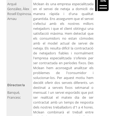
Arqué
Mclean és una empresa especialitzada
González, Àlex
en el servei de neteja a domicili de
Rosell Espinosa,
manera ràpida i d'una qualitat
Arnau
garantida. Ens assegurem que el servei
s'efectuï amb els nostres millors
netejadors i que el client obtingui una
satisfacció màxima. Hem detectat que
els consumidors no estan còmodes
amb el model actual de servei de
neteja. Els resulta difícil la contractació
de netejadors fiables i normalment
l'empresa especialitzada s'ofereix per
ser contractada en períodes fixos. Des
Mclean hem aconseguit analitzar els
problemes de l'consumidor i
solucionar-los. Per aquest motiu hem
decidit oferir dos serveis diferents. un
Director/a
destinat a serveis fixos setmanal o
Banqué,
mensual. I un servei esporàdic que pot
Francesc
ser realitzat el mateix dia de ser
contractat amb un temps de resposta
dels nostres treballadors d'1 a 4 hores.
Mclean combinarà el treball entre